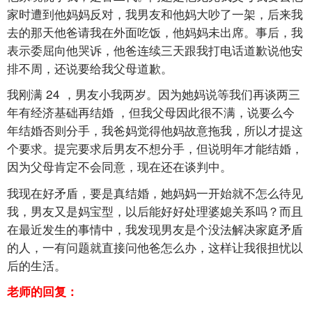
家时遭到他妈妈反对，我男友和他妈大吵了一架，后来我
去的那天他爸请我在外面吃饭，他妈妈未出席。事后，我
表示委屈向他哭诉，他爸连续三天跟我打电话道歉说他安
排不周，还说要给我父母道歉。
我刚满
24
，男友小我两岁。因为她妈说等我们再谈两三
年有经济基础再结婚
，但我父母因此很不满，说要么今
年结婚否则分手，我爸妈觉得他妈故意拖我，所以才提这
个要求。提完要求后男友不想分手，但说明年才能结婚，
因为父母肯定不会同意，现在还在谈判中。
我现在好矛盾，要是真结婚，她妈妈一开始就不怎么待见
我，男友又是妈宝型，以后能好好处理婆媳关系吗？而且
在最近发生的事情中，我发现男友是个没法解决家庭矛盾
的人，一有问题就直接问他爸怎么办，这样让我很担忧以
后的生活。
老师的回复：