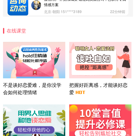
情感方案
北京-朝阳 151****3189
22分钟前
微信用户 巧?媚儿 通过此页面咨询，已获得专属情感
方案
在线课堂
上海-浦东 177****9074
56分钟前
微信用户 Liberty 通过此页面咨询，已获得专属情感
方案
广东-广州 188****5632
12分钟前
微信用户 司马锘 通过此页面咨询，已获得专属情感
方案
湖北-武汉 135****7410
41分钟前
微信用户 困困魚? 通过此页面咨询，已获得专属情感
不是谈好恋爱难，是你没学
把握好距离感，才能谈好恋
方案
会如何处理情绪
爱
陕西-西安 139****6283
3分钟前
微信用户 喜欢下雨天^ 通过此页面咨询，已获得专属
情感方案
浙江-宁波 150****8921
28分钟前
微信用户 逆光下的微笑 通过此页面咨询，已获得专
属情感方案
湖南-长沙 187****3359
18分钟前