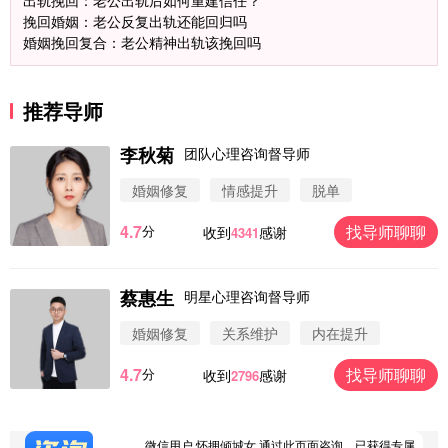
出轨挽回：老公出轨后如何重建信任？
挽回婚姻：老公反复出轨还能回归吗
婚姻挽回复合：老公精神出轨该挽回吗
推荐导师
李秋菊
团队心理咨询督导师
微信用户 圆圈 通过此页面咨询，已获得专属情感方
婚姻修复
情感提升
脱单
案
浙江-杭州 183****4847
32分钟前
4.7
找导师聊聊
分
收到
感谢
4341
微信用户 Vnno 通过此页面咨询，已获得专属情感方
案
广东-深圳 139****2256
15分钟前
蔡惠生
明星心理咨询督导师
微信用户 大太阳 通过此页面咨询，已获得专属情感
方案
婚姻修复
关系维护
内在提升
江苏-南京 158****7931
48分钟前
4.7
找导师聊聊
分
收到
感谢
2796
微信用户 安康 通过此页面咨询，已获得专属情感方
案
四川-成都 136****6402
5分钟前
微信用户 怀拥倾城女 通过此页面咨询，已获得专属