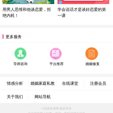
微信用户 超 通过此页面咨询，已获得专属情感方案
用男人思维和他谈恋爱，拒
学会说话才是谈好恋爱的第
福建-厦门 159****4462
53分钟前
绝内耗！
一课
微信用户 凌乱小羊 通过此页面咨询，已获得专属情
感方案
山东-青岛 138****9975
7分钟前
更多服务
微信用户 小任性 通过此页面咨询，已获得专属情感
方案
辽宁-大连 176****2843
39分钟前
微信用户 H-孙志远-上海 通过此页面咨询，已获得专
属情感方案
导师咨询
平台推荐
婚姻修复
上海-黄浦 135****7601
24分钟前
微信用户 墨笙 通过此页面咨询，已获得专属情感方
案
情感分析
婚姻家庭私教
在线课堂
注册会员
江苏-苏州 188****5187
1小时前
微信用户 谢思明 通过此页面咨询，已获得专属情感
关于我们
网站导航
方案
广东-佛山 139****6034
16分钟前
©花镇情感网 版权所有
微信用户 静默 通过此页面咨询，已获得专属情感方