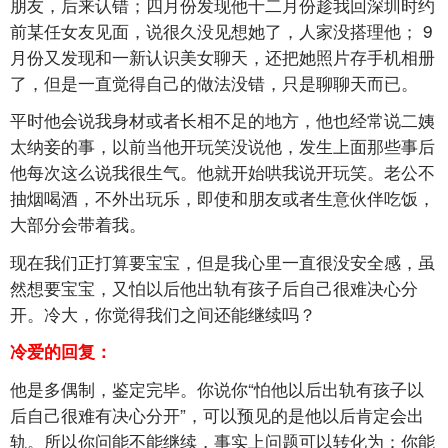
朋友，后来认错；四月份发现他十二月份趁我回深圳时约
前某任女友见面，说很久没见想她了，人家没搭理他；
9
月份又发现和一新认识美女聊天，还把她照片存手机相册
了，但是一直觉得自己的做法没错，只是聊聊天而已。
平时他会说我身材或者长相不足的地方，他也经常说二姨
太纳妾的事，以前当他开玩笑没说他，发生上面那些事后
他每次这么说我很生气。他就开始哄我说开玩笑。老公不
抽烟喝酒，不外出玩乐，即使和朋友或者生意伙伴吃饭，
大部分会带着我。
现在我们正打算要宝宝，但是我心里一直很没安全感，虽
然想要宝宝，又怕以后他出轨有孩子后自己很难决心分
开。冷大，你觉得我们之间还能继续吗？
冷爱的回复：
他是多偶制，鉴定完毕。你说你“怕他以后出轨有孩子以
后自己很难有决心分开”，可以预见的是他以后肯定会出
轨。所以你问能不能继续，事实上问题可以转化为：你能