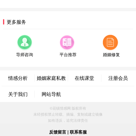
微信用户 逆光下的微笑 通过此页面咨询，已获得专
属情感方案
湖南-长沙 187****3359
18分钟前
更多服务
微信用户 超 通过此页面咨询，已获得专属情感方案
福建-厦门 159****4462
53分钟前
微信用户 凌乱小羊 通过此页面咨询，已获得专属情
感方案
导师咨询
平台推荐
婚姻修复
山东-青岛 138****9975
7分钟前
微信用户 小任性 通过此页面咨询，已获得专属情感
方案
情感分析
婚姻家庭私教
在线课堂
注册会员
辽宁-大连 176****2843
39分钟前
微信用户 H-孙志远-上海 通过此页面咨询，已获得专
关于我们
网站导航
属情感方案
上海-黄浦 135****7601
24分钟前
©花镇情感网 版权所有
微信用户 墨笙 通过此页面咨询，已获得专属情感方
未经授权禁止转载、摘编、复制或建立镜像
案
如有违反，追究法律责任
江苏-苏州 188****5187
1小时前
微信用户 谢思明 通过此页面咨询，已获得专属情感
反馈留言
|
联系客服
方案