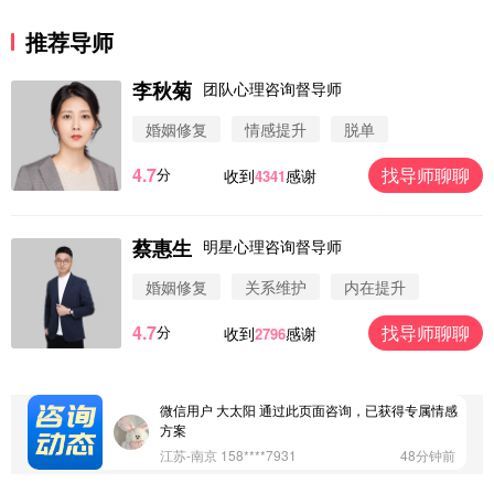
推荐导师
李秋菊
团队心理咨询督导师
婚姻修复
情感提升
脱单
4.7
找导师聊聊
分
收到
感谢
4341
蔡惠生
明星心理咨询督导师
微信用户 圆圈 通过此页面咨询，已获得专属情感方
案
婚姻修复
关系维护
内在提升
浙江-杭州 183****4847
32分钟前
4.7
找导师聊聊
分
收到
感谢
2796
微信用户 Vnno 通过此页面咨询，已获得专属情感方
案
广东-深圳 139****2256
15分钟前
微信用户 大太阳 通过此页面咨询，已获得专属情感
方案
江苏-南京 158****7931
48分钟前
微信用户 安康 通过此页面咨询，已获得专属情感方