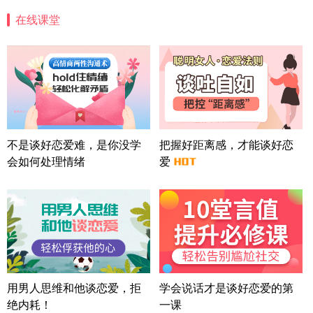
案
在线课堂
四川-成都 136****6402
5分钟前
微信用户 怀拥倾城女 通过此页面咨询，已获得专属
情感方案
北京-朝阳 151****3189
22分钟前
微信用户 巧?媚儿 通过此页面咨询，已获得专属情感
方案
上海-浦东 177****9074
56分钟前
微信用户 Liberty 通过此页面咨询，已获得专属情感
不是谈好恋爱难，是你没学
把握好距离感，才能谈好恋
方案
会如何处理情绪
爱
广东-广州 188****5632
12分钟前
微信用户 司马锘 通过此页面咨询，已获得专属情感
方案
湖北-武汉 135****7410
41分钟前
微信用户 困困魚? 通过此页面咨询，已获得专属情感
方案
陕西-西安 139****6283
3分钟前
微信用户 喜欢下雨天^ 通过此页面咨询，已获得专属
用男人思维和他谈恋爱，拒
学会说话才是谈好恋爱的第
情感方案
绝内耗！
一课
浙江-宁波 150****8921
28分钟前