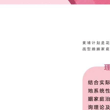
黄埔计划是
战型婚姻家