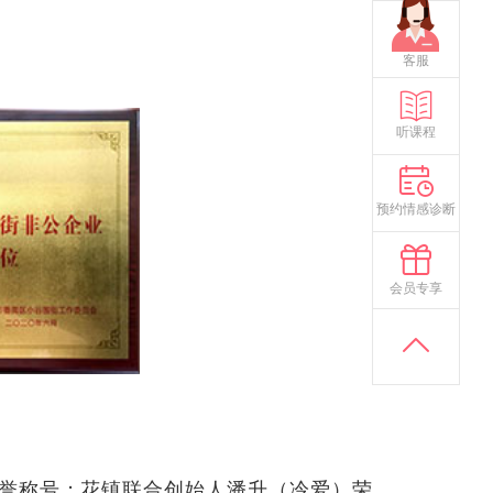
客服
听课程
预约情感诊断
会员专享
”荣誉称号；花镇联合创始人潘升（冷爱）荣