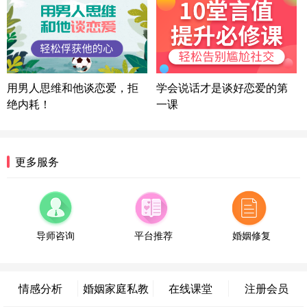
陕西-西安 139****6283
3分钟前
微信用户 喜欢下雨天^ 通过此页面咨询，已获得专属
情感方案
浙江-宁波 150****8921
28分钟前
微信用户 逆光下的微笑 通过此页面咨询，已获得专
用男人思维和他谈恋爱，拒
学会说话才是谈好恋爱的第
属情感方案
绝内耗！
一课
湖南-长沙 187****3359
18分钟前
微信用户 超 通过此页面咨询，已获得专属情感方案
福建-厦门 159****4462
53分钟前
更多服务
微信用户 凌乱小羊 通过此页面咨询，已获得专属情
感方案
山东-青岛 138****9975
7分钟前
微信用户 小任性 通过此页面咨询，已获得专属情感
方案
导师咨询
平台推荐
婚姻修复
辽宁-大连 176****2843
39分钟前
微信用户 H-孙志远-上海 通过此页面咨询，已获得专
属情感方案
情感分析
婚姻家庭私教
在线课堂
注册会员
上海-黄浦 135****7601
24分钟前