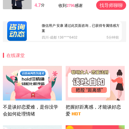
4.7
找导师聊聊
分
收到
感谢
2796
微信用户 大太阳 通过此页面咨询，已获得专属情感
方案
江苏-南京 158****7931
48分钟前
微信用户 安康 通过此页面咨询，已获得专属情感方
案
四川-成都 136****6402
5分钟前
微信用户 怀拥倾城女 通过此页面咨询，已获得专属
情感方案
在线课堂
北京-朝阳 151****3189
22分钟前
微信用户 巧?媚儿 通过此页面咨询，已获得专属情感
方案
上海-浦东 177****9074
56分钟前
微信用户 Liberty 通过此页面咨询，已获得专属情感
方案
广东-广州 188****5632
12分钟前
微信用户 司马锘 通过此页面咨询，已获得专属情感
不是谈好恋爱难，是你没学
把握好距离感，才能谈好恋
方案
会如何处理情绪
爱
湖北-武汉 135****7410
41分钟前
微信用户 困困魚? 通过此页面咨询，已获得专属情感
方案