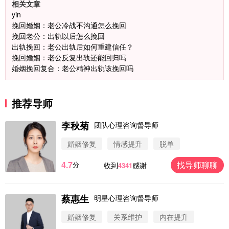
相关文章
yin
挽回婚姻：老公冷战不沟通怎么挽回
挽回老公：出轨以后怎么挽回
出轨挽回：老公出轨后如何重建信任？
挽回婚姻：老公反复出轨还能回归吗
婚姻挽回复合：老公精神出轨该挽回吗
推荐导师
李秋菊
团队心理咨询督导师
婚姻修复
情感提升
脱单
4.7
找导师聊聊
分
收到
感谢
4341
微信用户 圆圈 通过此页面咨询，已获得专属情感方
案
浙江-杭州 183****4847
32分钟前
蔡惠生
明星心理咨询督导师
微信用户 Vnno 通过此页面咨询，已获得专属情感方
案
婚姻修复
关系维护
内在提升
广东-深圳 139****2256
15分钟前