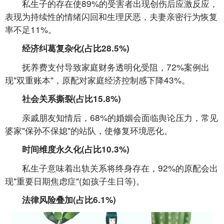
私生子的存在使89%的受害者出现创伤后应激反应，
表现为持续性的情绪闪回和生理厌恶，夫妻亲密行为恢复
率不足11%。
经济纠葛复杂化(占比28.5%)
抚养费支付导致家庭财务透明化受阻，72%案例出
现"双重账本"，原配对家庭经济控制感下降43%。
社会关系撕裂(占比15.8%)
亲戚朋友知情后，68%的婚姻会面临舆论压力，常见
婆家"保孙不保媳"的站队，使修复环境恶化。
时间维度永久化(占比10.3%)
私生子意味着出轨关系将终身存在，92%的原配会出
现"重要日期焦虑症"(如孩子生日等)。
法律风险叠加(占比6.1%)