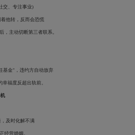
交、专注事业)
围着他转，反而会恐慌
后，主动切断第三者联系。
任基金"，违约方自动放弃
的幸福度反超出轨前。
契机
通，及时化解不满
正经营婚姻。