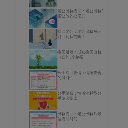
老公出轨挽回：老公出轨5
招让他的心回归
挽回老公：老公出轨后还
能回到从前吗？
挽回婚姻：成功挽回出轨
老公的5个绝招
分手挽回爱情：情感复合
的可能性
分手复合：情感消耗型分
手怎么挽回
出轨挽回：老公出轨后最
佳挽回时间