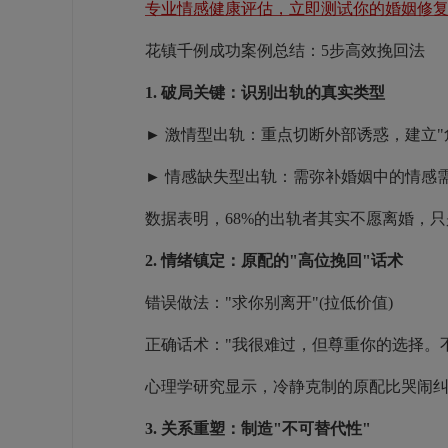
专业情感健康评估，立即测试你的婚姻修
花镇千例成功案例总结：5步高效挽回法
1. 破局关键：识别出轨的真实类型
► 激情型出轨：重点切断外部诱惑，建立"危机
► 情感缺失型出轨：需弥补婚姻中的情感需求
数据表明，68%的出轨者其实不愿离婚，只
2. 情绪镇定：原配的"高位挽回"话术
错误做法："求你别离开"(拉低价值)
正确话术："我很难过，但尊重你的选择。不过
心理学研究显示，冷静克制的原配比哭闹纠
3. 关系重塑：制造"不可替代性"