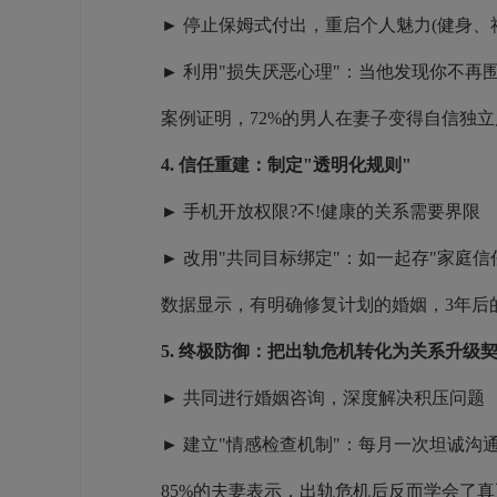
► 停止保姆式付出，重启个人魅力(健身、社
► 利用"损失厌恶心理"：当他发现你不再
案例证明，72%的男人在妻子变得自信独立
4. 信任重建：制定"透明化规则"
► 手机开放权限?不!健康的关系需要界限
► 改用"共同目标绑定"：如一起存"家庭信
数据显示，有明确修复计划的婚姻，3年后
5. 终极防御：把出轨危机转化为关系升级
► 共同进行婚姻咨询，深度解决积压问题
► 建立"情感检查机制"：每月一次坦诚沟
85%的夫妻表示，出轨危机后反而学会了真