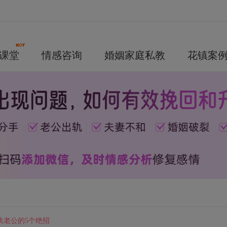
课堂
情感咨询
婚姻家庭私教
花镇案
轨老公的5个绝招