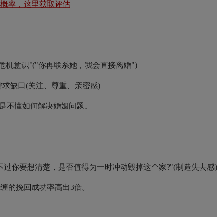
复概率，这里获取评估
意识"("你再联系她，我会直接离婚")
缺口(关注、尊重、亲密感)
是不懂如何解决婚姻问题。
你要想清楚，是否值得为一时冲动毁掉这个家?"(制造失去感)
缠的挽回成功率高出3倍。