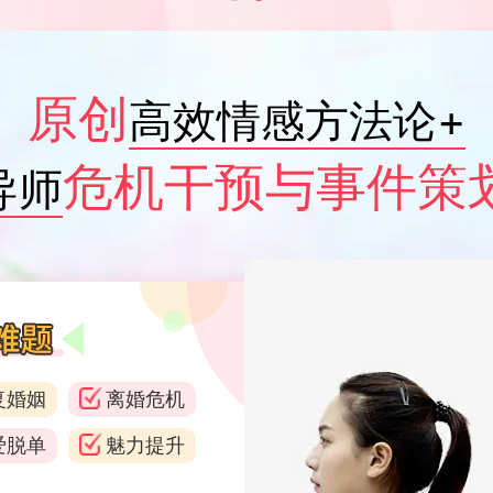
原创
高效情感方法论+
危机干预与事件策
导师
复婚姻
离婚危机
爱脱单
魅力提升