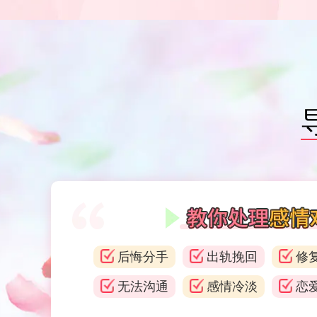
后悔分手
出轨挽回
修
无法沟通
感情冷淡
恋