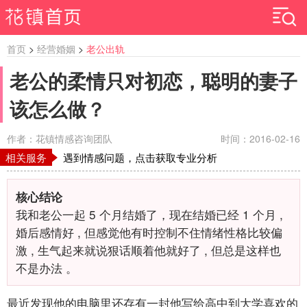
首页
>
经营婚姻
>
老公出轨
老公的柔情只对初恋，聪明的妻子
该怎么做？
作者：花镇情感咨询团队
时间：2016-02-16
相关服务
遇到情感问题，点击获取专业分析
核心结论
我和老公一起
5
个月结婚了，现在结婚已经
1
个月
,
婚后感情好
,
但感觉他有时控制不住情绪性格比较偏
激
,
生气起来就说狠话顺着他就好了
,
但总是这样也
不是办法
。
最近发现他的电脑里还存有一封他写给高中到大学喜欢的