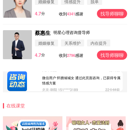
婚姻修复
情感提升
脱单
案
浙江-杭州 183****4847
32分钟前
4.7
找导师聊聊
分
收到
感谢
4341
微信用户 Vnno 通过此页面咨询，已获得专属情感方
案
广东-深圳 139****2256
15分钟前
蔡惠生
明星心理咨询督导师
微信用户 大太阳 通过此页面咨询，已获得专属情感
方案
婚姻修复
关系维护
内在提升
江苏-南京 158****7931
48分钟前
4.7
找导师聊聊
分
收到
感谢
2796
微信用户 安康 通过此页面咨询，已获得专属情感方
案
四川-成都 136****6402
5分钟前
微信用户 怀拥倾城女 通过此页面咨询，已获得专属
情感方案
北京-朝阳 151****3189
22分钟前
微信用户 巧?媚儿 通过此页面咨询，已获得专属情感
方案
在线课堂
上海-浦东 177****9074
56分钟前
微信用户 Liberty 通过此页面咨询，已获得专属情感
方案
广东-广州 188****5632
12分钟前