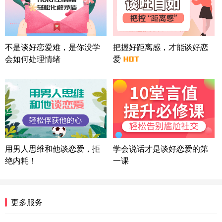
微信用户 司马锘 通过此页面咨询，已获得专属情感
方案
湖北-武汉 135****7410
41分钟前
微信用户 困困魚? 通过此页面咨询，已获得专属情感
不是谈好恋爱难，是你没学
把握好距离感，才能谈好恋
方案
会如何处理情绪
爱
陕西-西安 139****6283
3分钟前
微信用户 喜欢下雨天^ 通过此页面咨询，已获得专属
情感方案
浙江-宁波 150****8921
28分钟前
微信用户 逆光下的微笑 通过此页面咨询，已获得专
属情感方案
湖南-长沙 187****3359
18分钟前
微信用户 超 通过此页面咨询，已获得专属情感方案
用男人思维和他谈恋爱，拒
学会说话才是谈好恋爱的第
福建-厦门 159****4462
53分钟前
绝内耗！
一课
微信用户 凌乱小羊 通过此页面咨询，已获得专属情
感方案
山东-青岛 138****9975
7分钟前
更多服务
微信用户 小任性 通过此页面咨询，已获得专属情感
方案