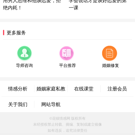
用男人思维和他谈恋爱，拒
学会说话才是谈好恋爱的第
情感方案
绝内耗！
一课
浙江-宁波 150****8921
28分钟前
微信用户 逆光下的微笑 通过此页面咨询，已获得专
属情感方案
湖南-长沙 187****3359
18分钟前
更多服务
微信用户 超 通过此页面咨询，已获得专属情感方案
福建-厦门 159****4462
53分钟前
微信用户 凌乱小羊 通过此页面咨询，已获得专属情
感方案
导师咨询
平台推荐
婚姻修复
山东-青岛 138****9975
7分钟前
微信用户 小任性 通过此页面咨询，已获得专属情感
方案
情感分析
婚姻家庭私教
在线课堂
注册会员
辽宁-大连 176****2843
39分钟前
微信用户 H-孙志远-上海 通过此页面咨询，已获得专
关于我们
网站导航
属情感方案
上海-黄浦 135****7601
24分钟前
©花镇情感网 版权所有
微信用户 墨笙 通过此页面咨询，已获得专属情感方
未经授权禁止转载、摘编、复制或建立镜像
案
如有违反，追究法律责任
江苏-苏州 188****5187
1小时前