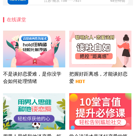
江苏-南京 158****7931
48分钟前
微信用户 安康 通过此页面咨询，已获得专属情感方
案
在线课堂
四川-成都 136****6402
5分钟前
微信用户 怀拥倾城女 通过此页面咨询，已获得专属
情感方案
北京-朝阳 151****3189
22分钟前
微信用户 巧?媚儿 通过此页面咨询，已获得专属情感
方案
上海-浦东 177****9074
56分钟前
微信用户 Liberty 通过此页面咨询，已获得专属情感
不是谈好恋爱难，是你没学
把握好距离感，才能谈好恋
方案
会如何处理情绪
爱
广东-广州 188****5632
12分钟前
微信用户 司马锘 通过此页面咨询，已获得专属情感
方案
湖北-武汉 135****7410
41分钟前
微信用户 困困魚? 通过此页面咨询，已获得专属情感
方案
陕西-西安 139****6283
3分钟前
微信用户 喜欢下雨天^ 通过此页面咨询，已获得专属