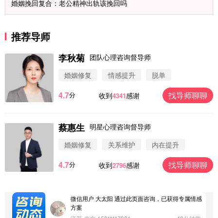
婚姻挽回复合：老公精神出轨该挽回吗
推荐导师
李秋菊
团队心理咨询督导师
婚姻修复
情感提升
脱单
4.7
找导师聊聊
分
收到
感谢
4341
蔡惠生
明星心理咨询督导师
微信用户 圆圈 通过此页面咨询，已获得专属情感方
案
婚姻修复
关系维护
内在提升
浙江-杭州 183****4847
32分钟前
4.7
找导师聊聊
分
收到
感谢
2796
微信用户 Vnno 通过此页面咨询，已获得专属情感方
案
广东-深圳 139****2256
15分钟前
微信用户 大太阳 通过此页面咨询，已获得专属情感
方案