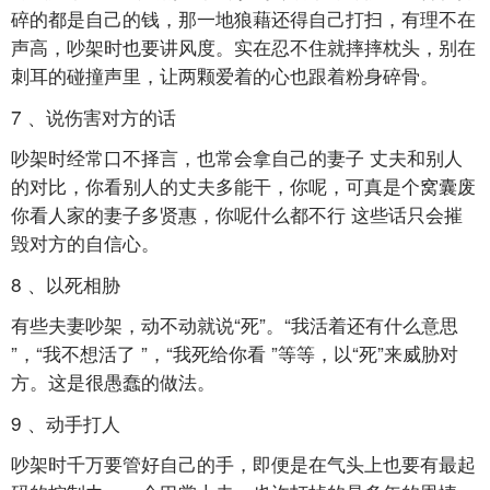
碎的都是自己的钱，那一地狼藉还得自己打扫，有理不在
声高，吵架时也要讲风度。实在忍不住就摔摔枕头，别在
刺耳的碰撞声里，让两颗爱着的心也跟着粉身碎骨。
7
、说伤害对方的话
吵架时经常口不择言，也常会拿自己的妻子
丈夫和别人
的对比，你看别人的丈夫多能干，你呢，可真是个窝囊废
你看人家的妻子多贤惠，你呢什么都不行
这些话只会摧
毁对方的自信心。
8
、以死相胁
有些夫妻吵架，动不动就说“死”。“我活着还有什么意思
”，“我不想活了
”，“我死给你看
”等等，以“死”来威胁对
方。这是很愚蠢的做法。
9
、动手打人
吵架时千万要管好自己的手，即便是在气头上也要有最起