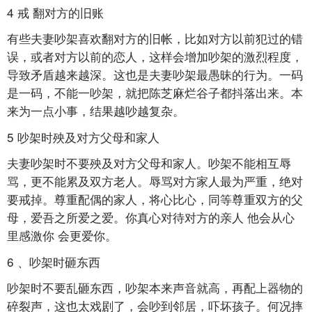
4 戒
翻对方的旧账
有些夫妻吵架喜欢翻对方的旧帐，比如对方以前犯过的错
误，或者对方以前的恋人，这样会增加吵架的激烈程度，
导致矛盾越来越深。这也是夫妻吵架最愚昧的行为。一码
是一码，不能一吵架，就把陈芝麻烂谷子都抖落出来。本
来为一点小事，结果越吵越复杂。
5 吵架时殃及对方父母和家人
夫妻吵架时不要殃及对方父母和家人。吵架不能相互辱
骂，更不能累及双方老人。辱骂对方家人最为严重，绝对
要戒掉。尊重配偶的家人，将心比心，同等尊重双方的父
母，爱吾之所爱之爱。你真心对待对方的亲人
他会从心
里感激你
会更爱你。
6
、吵架时砸东西
吵架时不要乱砸东西，吵架本来声音就高，再配上器物的
碎裂声，这也太戏剧了，会吵到邻居，吓坏孩子。何况摔