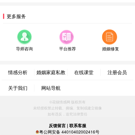
微信用户 逆光下的微笑 通过此页面咨询，已获得专
属情感方案
湖南-长沙 187****3359
18分钟前
更多服务
微信用户 超 通过此页面咨询，已获得专属情感方案
福建-厦门 159****4462
53分钟前
微信用户 凌乱小羊 通过此页面咨询，已获得专属情
感方案
导师咨询
平台推荐
婚姻修复
山东-青岛 138****9975
7分钟前
微信用户 小任性 通过此页面咨询，已获得专属情感
方案
情感分析
婚姻家庭私教
在线课堂
注册会员
辽宁-大连 176****2843
39分钟前
微信用户 H-孙志远-上海 通过此页面咨询，已获得专
关于我们
网站导航
属情感方案
上海-黄浦 135****7601
24分钟前
©花镇情感网 版权所有
微信用户 墨笙 通过此页面咨询，已获得专属情感方
未经授权禁止转载、摘编、复制或建立镜像
案
如有违反，追究法律责任
江苏-苏州 188****5187
1小时前
微信用户 谢思明 通过此页面咨询，已获得专属情感
反馈留言
|
联系客服
方案
粤公网安备 44010402002416号