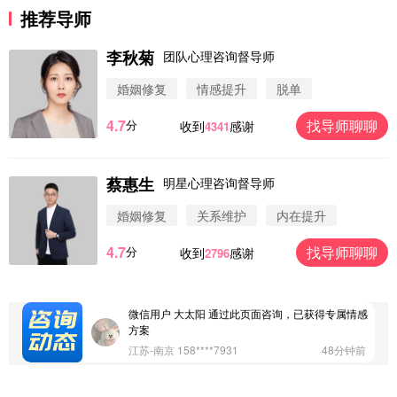
推荐导师
李秋菊
团队心理咨询督导师
婚姻修复
情感提升
脱单
4.7
找导师聊聊
分
收到
感谢
4341
蔡惠生
明星心理咨询督导师
微信用户 圆圈 通过此页面咨询，已获得专属情感方
案
婚姻修复
关系维护
内在提升
浙江-杭州 183****4847
32分钟前
4.7
找导师聊聊
分
收到
感谢
2796
微信用户 Vnno 通过此页面咨询，已获得专属情感方
案
广东-深圳 139****2256
15分钟前
微信用户 大太阳 通过此页面咨询，已获得专属情感
方案
江苏-南京 158****7931
48分钟前
微信用户 安康 通过此页面咨询，已获得专属情感方
案