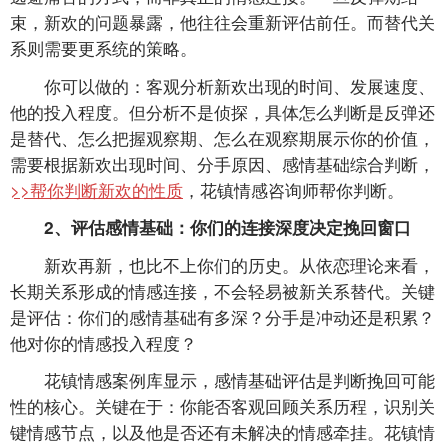
束，新欢的问题暴露，他往往会重新评估前任。而替代关
系则需要更系统的策略。
你可以做的：客观分析新欢出现的时间、发展速度、
他的投入程度。但分析不是侦探，具体怎么判断是反弹还
是替代、怎么把握观察期、怎么在观察期展示你的价值，
需要根据新欢出现时间、分手原因、感情基础综合判断，
>>帮你判断新欢的性质
，花镇情感咨询师帮你判断。
2、评估感情基础：你们的连接深度决定挽回窗口
新欢再新，也比不上你们的历史。从依恋理论来看，
长期关系形成的情感连接，不会轻易被新关系替代。关键
是评估：你们的感情基础有多深？分手是冲动还是积累？
他对你的情感投入程度？
花镇情感案例库显示，感情基础评估是判断挽回可能
性的核心。关键在于：你能否客观回顾关系历程，识别关
键情感节点，以及他是否还有未解决的情感牵挂。花镇情