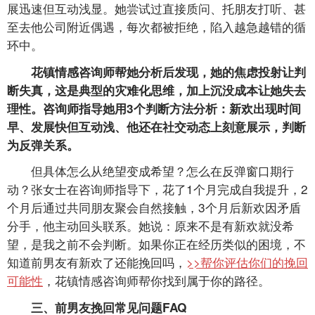
展迅速但互动浅显。她尝试过直接质问、托朋友打听、甚
至去他公司附近偶遇，每次都被拒绝，陷入越急越错的循
环中。
花镇情感咨询师帮她分析后发现，她的焦虑投射让判
断失真，这是典型的灾难化思维，加上沉没成本让她失去
理性。咨询师指导她用3个判断方法分析：新欢出现时间
早、发展快但互动浅、他还在社交动态上刻意展示，判断
为反弹关系。
但具体怎么从绝望变成希望？怎么在反弹窗口期行
动？张女士在咨询师指导下，花了1个月完成自我提升，2
个月后通过共同朋友聚会自然接触，3个月后新欢因矛盾
分手，他主动回头联系。她说：原来不是有新欢就没希
望，是我之前不会判断。如果你正在经历类似的困境，不
知道前男友有新欢了还能挽回吗，
>>帮你评估你们的挽回
可能性
，花镇情感咨询师帮你找到属于你的路径。
三、前男友挽回常见问题FAQ