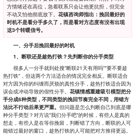
方情绪还在高位，急着联系只会让他更抗拒，但完全
不动又怕他彻底放下。
花镇咨询师指出：挽回最好的
时机不是看分手多久了，而是看对方态度有没有出现
这3个转暖信号。
一、分手后挽回最好的时机
1、断联还是趁热打铁？先判断你的分手类型
很多人一分手就到处搜"断联21天有用吗""要不要趁
热打铁"，但这两个方法适合的情况完全相反。断联适合
对方因为你的纠缠而厌烦的真性分手，趁热打铁适合因为
误会或冲动导致的假性分手。
花镇情感重建吸引模型把分
手分成6种类型，不同类型的挽回节奏完全不同，用错方
但问题是怎么判断自己到底是哪
法比不行动后果更严重。
种分手类型？对方说"我们分手吧"的时候，有些人是真的
想走，有些人是在等你挽留，判断错了方向，断联的人可
能错过最好的窗口，趁热打铁的人可能把对方推得更远。