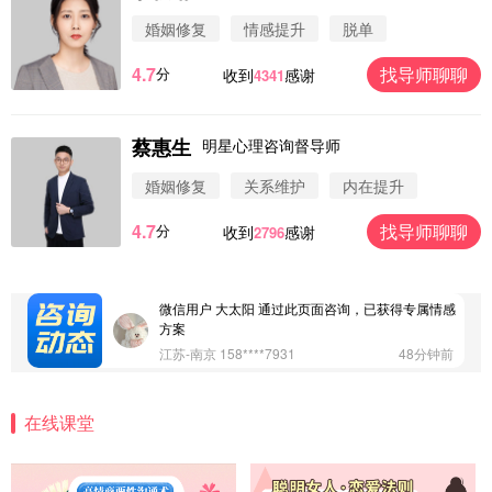
婚姻修复
情感提升
脱单
4.7
找导师聊聊
分
收到
感谢
4341
蔡惠生
明星心理咨询督导师
微信用户 圆圈 通过此页面咨询，已获得专属情感方
案
婚姻修复
关系维护
内在提升
浙江-杭州 183****4847
32分钟前
4.7
找导师聊聊
分
收到
感谢
2796
微信用户 Vnno 通过此页面咨询，已获得专属情感方
案
广东-深圳 139****2256
15分钟前
微信用户 大太阳 通过此页面咨询，已获得专属情感
方案
江苏-南京 158****7931
48分钟前
微信用户 安康 通过此页面咨询，已获得专属情感方
案
在线课堂
四川-成都 136****6402
5分钟前
微信用户 怀拥倾城女 通过此页面咨询，已获得专属
情感方案