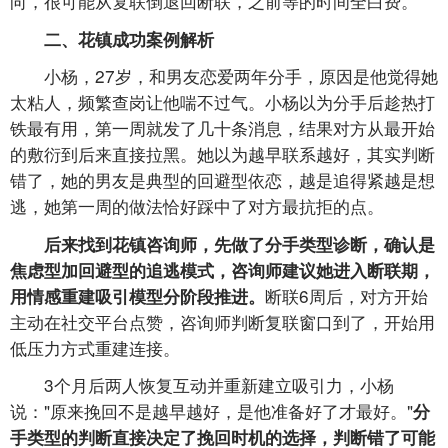
向，很可能从复联倒退回断联，之前等的时间全白费。
二、花镇成功案例解析
小杨，27岁，和男友恋爱两年分手，原因是他觉得她
太粘人，频繁查岗让他喘不过气。小杨以为分手后趁热打
铁最有用，第一周就发了几十条消息，结果对方从最开始
的敷衍到后来直接拉黑。她以为越早联系越好，其实判断
错了，她的男友是典型的回避型依恋，越是追得紧越是想
逃，她第一周的做法恰好踩中了对方最抗拒的点。
后来找到花镇咨询师，先做了分手类型诊断，确认是
焦虑型加回避型的追逃模式，咨询师建议她进入断联期，
断联6周后，对方开始
用情感重建吸引模型分阶段推进。
主动在社交平台点赞，咨询师判断复联窗口到了，开始用
低压力方式重建连接。
3个月后两人恢复互动并重新建立吸引力，小杨
说："原来挽回不是越早越好，是他准备好了才最好。"
分
手类型的判断直接决定了挽回时机的选择，判断错了可能