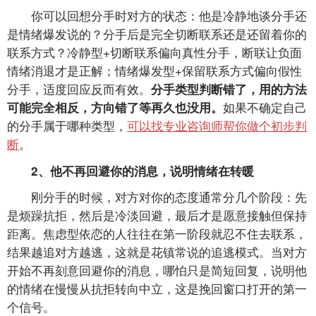
你可以回想分手时对方的状态：他是冷静地谈分手还
是情绪爆发说的？分手后是完全切断联系还是还留着你的
联系方式？冷静型+切断联系偏向真性分手，断联让负面
情绪消退才是正解；情绪爆发型+保留联系方式偏向假性
分手，适度回应反而有效。
分手类型判断错了，用的方法
如果不确定自己
可能完全相反，方向错了等再久也没用。
的分手属于哪种类型，
可以找专业咨询师帮你做个初步判
断
。
2、他不再回避你的消息，说明情绪在转暖
刚分手的时候，对方对你的态度通常分几个阶段：先
是烦躁抗拒，然后是冷淡回避，最后才是愿意接触但保持
距离。焦虑型依恋的人往往在第一阶段就忍不住去联系，
结果越追对方越逃，这就是花镇常说的追逃模式。当对方
开始不再刻意回避你的消息，哪怕只是简短回复，说明他
的情绪在慢慢从抗拒转向中立，这是挽回窗口打开的第一
个信号。