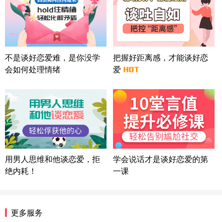
北京-朝阳 151****3189
22分钟前
微信用户 巧?媚儿 通过此页面咨询，已获得专属情感
方案
上海-浦东 177****9074
56分钟前
微信用户 Liberty 通过此页面咨询，已获得专属情感
不是谈好恋爱难，是你没学
把握好距离感，才能谈好恋
方案
会如何处理情绪
爱
广东-广州 188****5632
12分钟前
微信用户 司马锘 通过此页面咨询，已获得专属情感
方案
湖北-武汉 135****7410
41分钟前
微信用户 困困魚? 通过此页面咨询，已获得专属情感
方案
陕西-西安 139****6283
3分钟前
微信用户 喜欢下雨天^ 通过此页面咨询，已获得专属
用男人思维和他谈恋爱，拒
学会说话才是谈好恋爱的第
情感方案
绝内耗！
一课
浙江-宁波 150****8921
28分钟前
微信用户 逆光下的微笑 通过此页面咨询，已获得专
属情感方案
湖南-长沙 187****3359
18分钟前
更多服务