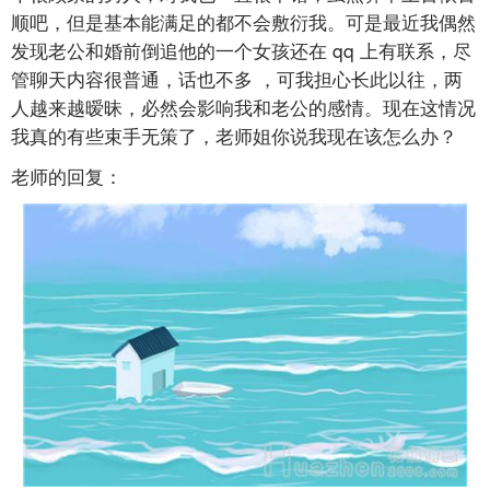
顺吧，但是基本能满足的都不会敷衍我。可是最近我偶然
发现老公和婚前倒追他的一个女孩还在
qq
上有联系，尽
管聊天内容很普通，话也不多
，可我担心长此以往，两
人越来越暧昧，必然会影响我和老公的感情。现在这情况
我真的有些束手无策了，老师姐你说我现在该怎么办？
老师的回复：