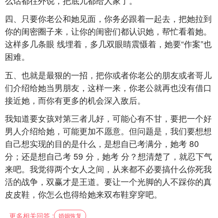
么话都往外说，把底儿都给人家了。
四、只要你老公和她见面，你务必跟着一起去，把她拉到
你的闺密圈子来，让你的闺密们都认识她，帮忙看着她。
这样多几条眼 线埋着，多几双眼睛震慑着，她要“作案”也
困难。
五、也就是最狠的一招，把你或者你老公的朋友或者哥儿
们介绍给她当男朋友，这样一来，你老公就再也没有借口
接近她，而你有更多的机会深入敌后。
我知道要女孩对第三者儿好，可能心有不甘，要把一个好
男人介绍给她，可能更加不愿意。但问题是，我们要想想
自己想实现的目的是什么，是想自已考满分，她考
80
分；还是想自己考
59
分，她考
分？想清楚了，就忍下气
来吧。我觉得两个女人之间，从来都不必要搞什么你死我
活的战争，双赢才是王道。要让一个光脚的人不踩你的真
皮皮鞋，你怎么也得给她来双布鞋穿穿吧。
更多相关回答 :
婚姻恢复