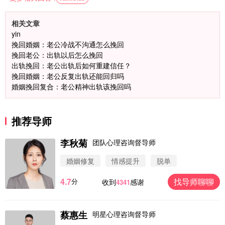
相关文章
yin
挽回婚姻：老公冷战不沟通怎么挽回
挽回老公：出轨以后怎么挽回
出轨挽回：老公出轨后如何重建信任？
挽回婚姻：老公反复出轨还能回归吗
婚姻挽回复合：老公精神出轨该挽回吗
推荐导师
李秋菊
团队心理咨询督导师
婚姻修复
情感提升
脱单
4.7
找导师聊聊
分
收到
感谢
4341
蔡惠生
明星心理咨询督导师
微信用户 圆圈 通过此页面咨询，已获得专属情感方