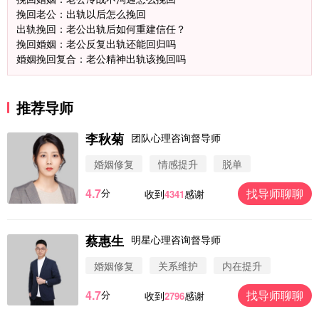
挽回老公：出轨以后怎么挽回
出轨挽回：老公出轨后如何重建信任？
挽回婚姻：老公反复出轨还能回归吗
婚姻挽回复合：老公精神出轨该挽回吗
推荐导师
李秋菊
团队心理咨询督导师
婚姻修复
情感提升
脱单
4.7
找导师聊聊
分
收到
感谢
4341
微信用户 圆圈 通过此页面咨询，已获得专属情感方
案
浙江-杭州 183****4847
32分钟前
蔡惠生
明星心理咨询督导师
微信用户 Vnno 通过此页面咨询，已获得专属情感方
案
婚姻修复
关系维护
内在提升
广东-深圳 139****2256
15分钟前
4.7
找导师聊聊
分
收到
感谢
2796
微信用户 大太阳 通过此页面咨询，已获得专属情感
方案