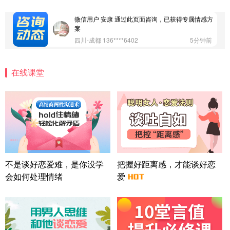
江苏-南京 158****7931
48分钟前
微信用户 安康 通过此页面咨询，已获得专属情感方
案
四川-成都 136****6402
5分钟前
微信用户 怀拥倾城女 通过此页面咨询，已获得专属
情感方案
在线课堂
北京-朝阳 151****3189
22分钟前
微信用户 巧?媚儿 通过此页面咨询，已获得专属情感
方案
上海-浦东 177****9074
56分钟前
微信用户 Liberty 通过此页面咨询，已获得专属情感
方案
广东-广州 188****5632
12分钟前
微信用户 司马锘 通过此页面咨询，已获得专属情感
不是谈好恋爱难，是你没学
把握好距离感，才能谈好恋
方案
会如何处理情绪
爱
湖北-武汉 135****7410
41分钟前
微信用户 困困魚? 通过此页面咨询，已获得专属情感
方案
陕西-西安 139****6283
3分钟前
微信用户 喜欢下雨天^ 通过此页面咨询，已获得专属