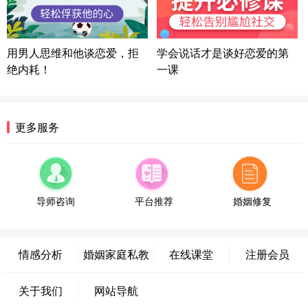
情感方案
浙江-宁波 150****8921
28分钟前
微信用户 逆光下的微笑 通过此页面咨询，已获得专
用男人思维和他谈恋爱，拒
学会说话才是谈好恋爱的第
属情感方案
绝内耗！
一课
湖南-长沙 187****3359
18分钟前
微信用户 超 通过此页面咨询，已获得专属情感方案
福建-厦门 159****4462
53分钟前
更多服务
微信用户 凌乱小羊 通过此页面咨询，已获得专属情
感方案
山东-青岛 138****9975
7分钟前
微信用户 小任性 通过此页面咨询，已获得专属情感
方案
导师咨询
平台推荐
婚姻修复
辽宁-大连 176****2843
39分钟前
微信用户 H-孙志远-上海 通过此页面咨询，已获得专
属情感方案
情感分析
婚姻家庭私教
在线课堂
注册会员
上海-黄浦 135****7601
24分钟前
微信用户 墨笙 通过此页面咨询，已获得专属情感方
关于我们
网站导航
案
江苏-苏州 188****5187
1小时前