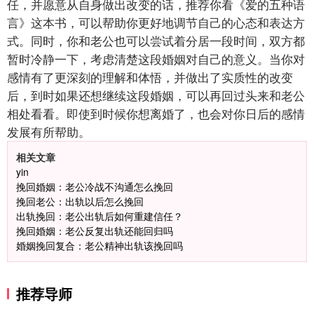
任，并愿意从自身做出改变的话，推荐你看《爱的五种语
微信用户 圆圈 通过此页面咨询，已获得专属情感方
案
言》这本书，可以帮助你更好地调节自己的心态和表达方
浙江-杭州 183****4847
32分钟前
式。同时，你和老公也可以尝试着分居一段时间，双方都
微信用户 Vnno 通过此页面咨询，已获得专属情感方
暂时冷静一下，考虑清楚这段婚姻对自己的意义。当你对
案
感情有了更深刻的理解和体悟，并做出了实质性的改变
广东-深圳 139****2256
15分钟前
后，到时如果还想继续这段婚姻，可以再回过头来和老公
微信用户 大太阳 通过此页面咨询，已获得专属情感
相处看看。即使到时候你想离婚了，也会对你日后的感情
方案
江苏-南京 158****7931
48分钟前
发展有所帮助。
微信用户 安康 通过此页面咨询，已获得专属情感方
相关文章
案
yin
四川-成都 136****6402
5分钟前
挽回婚姻：老公冷战不沟通怎么挽回
微信用户 怀拥倾城女 通过此页面咨询，已获得专属
挽回老公：出轨以后怎么挽回
情感方案
出轨挽回：老公出轨后如何重建信任？
北京-朝阳 151****3189
22分钟前
挽回婚姻：老公反复出轨还能回归吗
微信用户 巧?媚儿 通过此页面咨询，已获得专属情感
婚姻挽回复合：老公精神出轨该挽回吗
方案
上海-浦东 177****9074
56分钟前
微信用户 Liberty 通过此页面咨询，已获得专属情感
推荐导师
方案