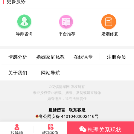
更多服务
微信用户 Shmily? 通过此页面咨询，已获得专属情感
方案
江苏-无锡 137****1123
14分钟前
微信用户 sun 通过此页面咨询，已获得专属情感方案
导师咨询
平台推荐
婚姻修复
安徽-合肥 159***2234
27分钟前
微信用户 莫中专 通过此页面咨询，已获得专属情感
方案
情感分析
婚姻家庭私教
在线课堂
注册会员
江西-南昌 138****3345
6分钟前
微信用户 糖糖 通过此页面咨询，已获得专属情感方
关于我们
网站导航
案
山东-济南 152****4456
43分钟前
©花镇情感网 版权所有
微信用户 周诗迪（不闲聊） 通过此页面咨询，已获
未经授权禁止转载、摘编、复制或建立镜像
得专属情感方案
如有违反，追究法律责任
河北-石家庄 187****5567
19分钟前
微信用户 海纳百川 通过此页面咨询，已获得专属情
反馈留言
|
联系客服
感方案
粤公网安备 44010402002416号
山西-太原 130****6678
52分钟前
粤ICP备16060296号
梳理关系现状
微信用户 一马当先 通过此页面咨询，已获得专属情
找导师
成功案例
感方案