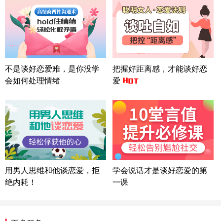
方案
辽宁-大连 176****2843
39分钟前
微信用户 H-孙志远-上海 通过此页面咨询，已获得专
属情感方案
上海-黄浦 135****7601
24分钟前
微信用户 墨笙 通过此页面咨询，已获得专属情感方
不是谈好恋爱难，是你没学
把握好距离感，才能谈好恋
案
会如何处理情绪
爱
江苏-苏州 188****5187
1小时前
微信用户 谢思明 通过此页面咨询，已获得专属情感
方案
广东-佛山 139****6034
16分钟前
微信用户 静默 通过此页面咨询，已获得专属情感方
案
四川-重庆 157****9228
47分钟前
微信用户 惊鸿客 通过此页面咨询，已获得专属情感
用男人思维和他谈恋爱，拒
学会说话才是谈好恋爱的第
方案
绝内耗！
一课
河南-郑州 182****3546
9分钟前
微信用户 王小鸣^ 通过此页面咨询，已获得专属情感
方案
浙江-温州 150****6789
35分钟前