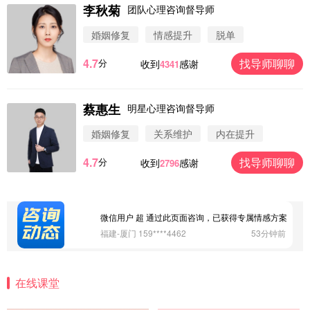
广东-广州 188****5632
12分钟前
李秋菊
团队心理咨询督导师
微信用户 司马锘 通过此页面咨询，已获得专属情感
婚姻修复
情感提升
脱单
方案
湖北-武汉 135****7410
41分钟前
4.7
找导师聊聊
分
收到
感谢
4341
微信用户 困困魚? 通过此页面咨询，已获得专属情感
方案
陕西-西安 139****6283
3分钟前
蔡惠生
明星心理咨询督导师
微信用户 喜欢下雨天^ 通过此页面咨询，已获得专属
情感方案
婚姻修复
关系维护
内在提升
浙江-宁波 150****8921
28分钟前
4.7
找导师聊聊
分
收到
感谢
2796
微信用户 逆光下的微笑 通过此页面咨询，已获得专
属情感方案
湖南-长沙 187****3359
18分钟前
微信用户 超 通过此页面咨询，已获得专属情感方案
福建-厦门 159****4462
53分钟前
微信用户 凌乱小羊 通过此页面咨询，已获得专属情
感方案
在线课堂
山东-青岛 138****9975
7分钟前
微信用户 小任性 通过此页面咨询，已获得专属情感