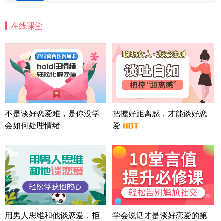
微信用户 安康 通过此页面咨询，已获得专属情感方
案
在线课堂
四川-成都 136****6402
5分钟前
微信用户 怀拥倾城女 通过此页面咨询，已获得专属
情感方案
北京-朝阳 151****3189
22分钟前
微信用户 巧?媚儿 通过此页面咨询，已获得专属情感
方案
上海-浦东 177****9074
56分钟前
微信用户 Liberty 通过此页面咨询，已获得专属情感
不是谈好恋爱难，是你没学
把握好距离感，才能谈好恋
方案
会如何处理情绪
爱
广东-广州 188****5632
12分钟前
微信用户 司马锘 通过此页面咨询，已获得专属情感
方案
湖北-武汉 135****7410
41分钟前
微信用户 困困魚? 通过此页面咨询，已获得专属情感
方案
陕西-西安 139****6283
3分钟前
微信用户 喜欢下雨天^ 通过此页面咨询，已获得专属
用男人思维和他谈恋爱，拒
学会说话才是谈好恋爱的第
情感方案