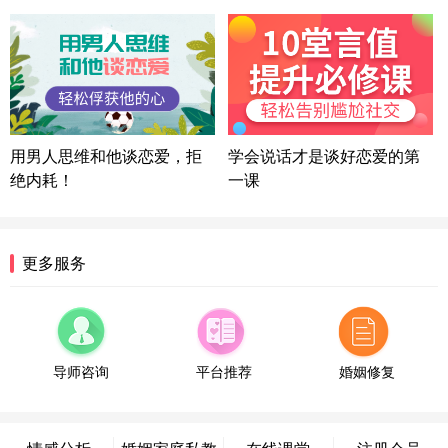
微信用户 司马锘 通过此页面咨询，已获得专属情感
方案
湖北-武汉 135****7410
41分钟前
微信用户 困困魚? 通过此页面咨询，已获得专属情感
方案
陕西-西安 139****6283
3分钟前
微信用户 喜欢下雨天^ 通过此页面咨询，已获得专属
用男人思维和他谈恋爱，拒
学会说话才是谈好恋爱的第
情感方案
绝内耗！
一课
浙江-宁波 150****8921
28分钟前
微信用户 逆光下的微笑 通过此页面咨询，已获得专
属情感方案
湖南-长沙 187****3359
18分钟前
更多服务
微信用户 超 通过此页面咨询，已获得专属情感方案
福建-厦门 159****4462
53分钟前
微信用户 凌乱小羊 通过此页面咨询，已获得专属情
感方案
导师咨询
平台推荐
婚姻修复
山东-青岛 138****9975
7分钟前
微信用户 小任性 通过此页面咨询，已获得专属情感
方案