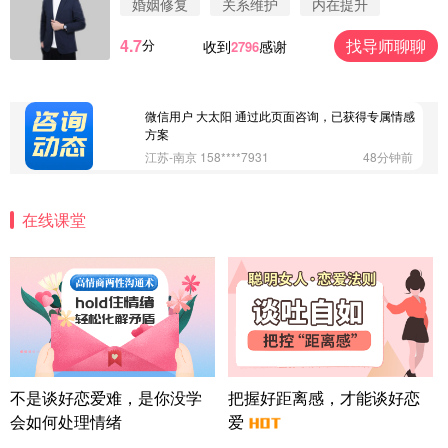
婚姻修复
关系维护
内在提升
浙江-杭州 183****4847
32分钟前
4.7
找导师聊聊
分
收到
感谢
2796
微信用户 Vnno 通过此页面咨询，已获得专属情感方
案
广东-深圳 139****2256
15分钟前
微信用户 大太阳 通过此页面咨询，已获得专属情感
方案
江苏-南京 158****7931
48分钟前
微信用户 安康 通过此页面咨询，已获得专属情感方
案
在线课堂
四川-成都 136****6402
5分钟前
微信用户 怀拥倾城女 通过此页面咨询，已获得专属
情感方案
北京-朝阳 151****3189
22分钟前
微信用户 巧?媚儿 通过此页面咨询，已获得专属情感
方案
上海-浦东 177****9074
56分钟前
微信用户 Liberty 通过此页面咨询，已获得专属情感
不是谈好恋爱难，是你没学
把握好距离感，才能谈好恋
方案
会如何处理情绪
爱
广东-广州 188****5632
12分钟前