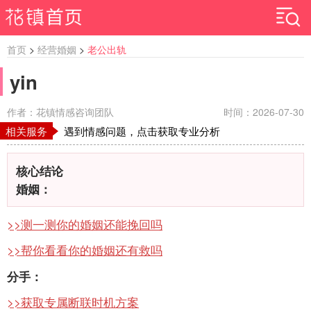
首页
>
经营婚姻
>
老公出轨
yin
作者：花镇情感咨询团队
时间：2026-07-30
相关服务
遇到情感问题，点击获取专业分析
核心结论
婚姻：
>>
测一测你的婚姻还能挽回吗
>>帮你看看你的婚姻还有救吗
分手：
>>获取专属断联时机方案