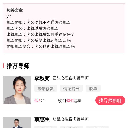
相关文章
yin
挽回婚姻：老公冷战不沟通怎么挽回
挽回老公：出轨以后怎么挽回
出轨挽回：老公出轨后如何重建信任？
挽回婚姻：老公反复出轨还能回归吗
婚姻挽回复合：老公精神出轨该挽回吗
推荐导师
李秋菊
团队心理咨询督导师
婚姻修复
情感提升
脱单
4.7
找导师聊聊
分
收到
感谢
4341
蔡惠生
明星心理咨询督导师
微信用户 圆圈 通过此页面咨询，已获得专属情感方
案