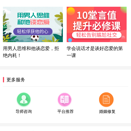
微信用户 困困魚? 通过此页面咨询，已获得专属情感
方案
陕西-西安 139****6283
3分钟前
微信用户 喜欢下雨天^ 通过此页面咨询，已获得专属
情感方案
浙江-宁波 150****8921
28分钟前
微信用户 逆光下的微笑 通过此页面咨询，已获得专
用男人思维和他谈恋爱，拒
学会说话才是谈好恋爱的第
属情感方案
绝内耗！
一课
湖南-长沙 187****3359
18分钟前
微信用户 超 通过此页面咨询，已获得专属情感方案
福建-厦门 159****4462
53分钟前
更多服务
微信用户 凌乱小羊 通过此页面咨询，已获得专属情
感方案
山东-青岛 138****9975
7分钟前
微信用户 小任性 通过此页面咨询，已获得专属情感
导师咨询
平台推荐
婚姻修复
方案
辽宁-大连 176****2843
39分钟前
微信用户 H-孙志远-上海 通过此页面咨询，已获得专