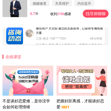
婚姻修复
关系维护
内在提升
案
广东-深圳 139****2256
15分钟前
4.7
找导师聊聊
分
收到
感谢
2796
微信用户 大太阳 通过此页面咨询，已获得专属情感
方案
江苏-南京 158****7931
48分钟前
微信用户 安康 通过此页面咨询，已获得专属情感方
案
四川-成都 136****6402
5分钟前
微信用户 怀拥倾城女 通过此页面咨询，已获得专属
情感方案
在线课堂
北京-朝阳 151****3189
22分钟前
微信用户 巧?媚儿 通过此页面咨询，已获得专属情感
方案
上海-浦东 177****9074
56分钟前
微信用户 Liberty 通过此页面咨询，已获得专属情感
方案
广东-广州 188****5632
12分钟前
不是谈好恋爱难，是你没学
把握好距离感，才能谈好恋
微信用户 司马锘 通过此页面咨询，已获得专属情感
方案
会如何处理情绪
爱
湖北-武汉 135****7410
41分钟前