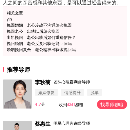
人之间的亲密感和其他东西，是可以通过经营得来的。
相关文章
yin
挽回婚姻：老公冷战不沟通怎么挽回
挽回老公：出轨以后怎么挽回
出轨挽回：老公出轨后如何重建信任？
挽回婚姻：老公反复出轨还能回归吗
婚姻挽回复合：老公精神出轨该挽回吗
推荐导师
李秋菊
团队心理咨询督导师
婚姻修复
情感提升
脱单
4.7
找导师聊聊
分
收到
感谢
4341
微信用户 圆圈 通过此页面咨询，已获得专属情感方
案
浙江-杭州 183****4847
32分钟前
蔡惠生
明星心理咨询督导师
微信用户 Vnno 通过此页面咨询，已获得专属情感方