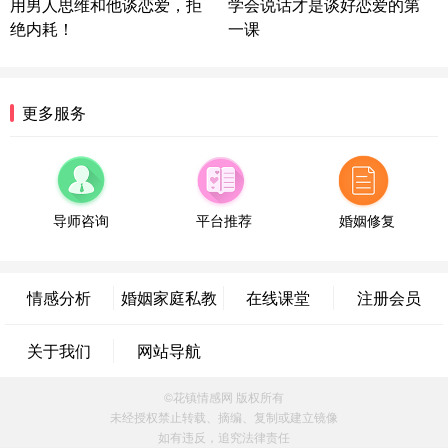
微信用户 超 通过此页面咨询，已获得专属情感方案
用男人思维和他谈恋爱，拒
学会说话才是谈好恋爱的第
福建-厦门 159****4462
53分钟前
绝内耗！
一课
微信用户 凌乱小羊 通过此页面咨询，已获得专属情
感方案
山东-青岛 138****9975
7分钟前
更多服务
微信用户 小任性 通过此页面咨询，已获得专属情感
方案
辽宁-大连 176****2843
39分钟前
微信用户 H-孙志远-上海 通过此页面咨询，已获得专
属情感方案
导师咨询
平台推荐
婚姻修复
上海-黄浦 135****7601
24分钟前
微信用户 墨笙 通过此页面咨询，已获得专属情感方
案
情感分析
婚姻家庭私教
在线课堂
注册会员
江苏-苏州 188****5187
1小时前
微信用户 谢思明 通过此页面咨询，已获得专属情感
关于我们
网站导航
方案
广东-佛山 139****6034
16分钟前
©花镇情感网 版权所有
微信用户 静默 通过此页面咨询，已获得专属情感方
未经授权禁止转载、摘编、复制或建立镜像
案
如有违反，追究法律责任
四川-重庆 157****9228
47分钟前