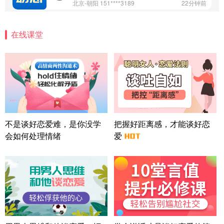
北京-朝阳 151****3189
22分钟前
微信用户 巧?媚儿 通过此页面咨询，已获得专属情感
方案
在线课堂
上海-浦东 177****9074
56分钟前
微信用户 Liberty 通过此页面咨询，已获得专属情感
方案
广东-广州 188****5632
12分钟前
微信用户 司马锘 通过此页面咨询，已获得专属情感
方案
湖北-武汉 135****7410
41分钟前
微信用户 困困魚? 通过此页面咨询，已获得专属情感
不是谈好恋爱难，是你没学
把握好距离感，才能谈好恋
方案
会如何处理情绪
爱
陕西-西安 139****6283
3分钟前
微信用户 喜欢下雨天^ 通过此页面咨询，已获得专属
情感方案
浙江-宁波 150****8921
28分钟前
微信用户 逆光下的微笑 通过此页面咨询，已获得专
属情感方案
湖南-长沙 187****3359
18分钟前