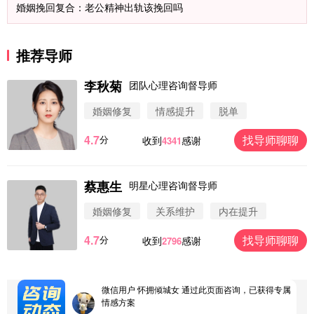
婚姻挽回复合：老公精神出轨该挽回吗
推荐导师
李秋菊
团队心理咨询督导师
微信用户 圆圈 通过此页面咨询，已获得专属情感方
婚姻修复
情感提升
脱单
案
浙江-杭州 183****4847
32分钟前
4.7
找导师聊聊
分
收到
感谢
4341
微信用户 Vnno 通过此页面咨询，已获得专属情感方
案
广东-深圳 139****2256
15分钟前
蔡惠生
明星心理咨询督导师
微信用户 大太阳 通过此页面咨询，已获得专属情感
方案
婚姻修复
关系维护
内在提升
江苏-南京 158****7931
48分钟前
4.7
找导师聊聊
分
收到
感谢
2796
微信用户 安康 通过此页面咨询，已获得专属情感方
案
四川-成都 136****6402
5分钟前
微信用户 怀拥倾城女 通过此页面咨询，已获得专属
情感方案