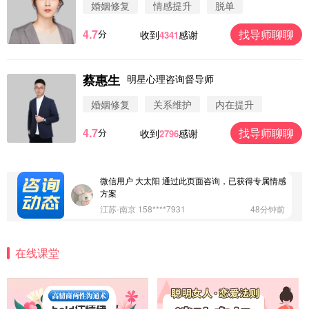
婚姻修复
情感提升
脱单
4.7
找导师聊聊
分
收到
感谢
4341
蔡惠生
明星心理咨询督导师
微信用户 圆圈 通过此页面咨询，已获得专属情感方
案
婚姻修复
关系维护
内在提升
浙江-杭州 183****4847
32分钟前
4.7
找导师聊聊
分
收到
感谢
2796
微信用户 Vnno 通过此页面咨询，已获得专属情感方
案
广东-深圳 139****2256
15分钟前
微信用户 大太阳 通过此页面咨询，已获得专属情感
方案
江苏-南京 158****7931
48分钟前
微信用户 安康 通过此页面咨询，已获得专属情感方
案
在线课堂
四川-成都 136****6402
5分钟前
微信用户 怀拥倾城女 通过此页面咨询，已获得专属
情感方案
北京-朝阳 151****3189
22分钟前