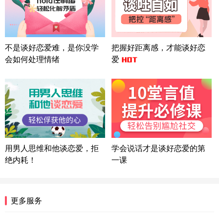
微信用户 巧?媚儿 通过此页面咨询，已获得专属情感
方案
上海-浦东 177****9074
56分钟前
微信用户 Liberty 通过此页面咨询，已获得专属情感
不是谈好恋爱难，是你没学
把握好距离感，才能谈好恋
方案
会如何处理情绪
爱
广东-广州 188****5632
12分钟前
微信用户 司马锘 通过此页面咨询，已获得专属情感
方案
湖北-武汉 135****7410
41分钟前
微信用户 困困魚? 通过此页面咨询，已获得专属情感
方案
陕西-西安 139****6283
3分钟前
微信用户 喜欢下雨天^ 通过此页面咨询，已获得专属
用男人思维和他谈恋爱，拒
学会说话才是谈好恋爱的第
情感方案
绝内耗！
一课
浙江-宁波 150****8921
28分钟前
微信用户 逆光下的微笑 通过此页面咨询，已获得专
属情感方案
湖南-长沙 187****3359
18分钟前
更多服务
微信用户 超 通过此页面咨询，已获得专属情感方案