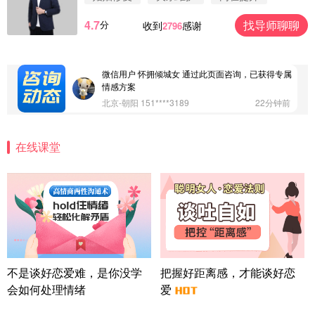
江苏-南京 158****7931
48分钟前
4.7
找导师聊聊
分
收到
感谢
2796
微信用户 安康 通过此页面咨询，已获得专属情感方
案
四川-成都 136****6402
5分钟前
微信用户 怀拥倾城女 通过此页面咨询，已获得专属
情感方案
北京-朝阳 151****3189
22分钟前
微信用户 巧?媚儿 通过此页面咨询，已获得专属情感
方案
在线课堂
上海-浦东 177****9074
56分钟前
微信用户 Liberty 通过此页面咨询，已获得专属情感
方案
广东-广州 188****5632
12分钟前
微信用户 司马锘 通过此页面咨询，已获得专属情感
方案
湖北-武汉 135****7410
41分钟前
微信用户 困困魚? 通过此页面咨询，已获得专属情感
不是谈好恋爱难，是你没学
把握好距离感，才能谈好恋
方案
会如何处理情绪
爱
陕西-西安 139****6283
3分钟前
微信用户 喜欢下雨天^ 通过此页面咨询，已获得专属