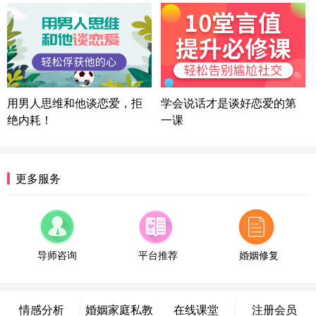
情感方案
浙江-宁波 150****8921
28分钟前
微信用户 逆光下的微笑 通过此页面咨询，已获得专
属情感方案
湖南-长沙 187****3359
18分钟前
微信用户 超 通过此页面咨询，已获得专属情感方案
用男人思维和他谈恋爱，拒
学会说话才是谈好恋爱的第
福建-厦门 159****4462
53分钟前
绝内耗！
一课
微信用户 凌乱小羊 通过此页面咨询，已获得专属情
感方案
山东-青岛 138****9975
7分钟前
更多服务
微信用户 小任性 通过此页面咨询，已获得专属情感
方案
辽宁-大连 176****2843
39分钟前
微信用户 H-孙志远-上海 通过此页面咨询，已获得专
属情感方案
导师咨询
平台推荐
婚姻修复
上海-黄浦 135****7601
24分钟前
微信用户 墨笙 通过此页面咨询，已获得专属情感方
案
情感分析
婚姻家庭私教
在线课堂
注册会员
江苏-苏州 188****5187
1小时前