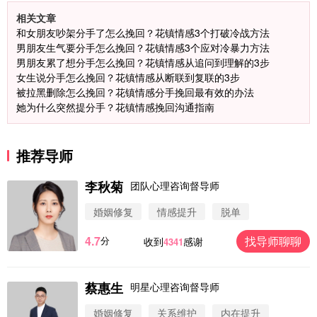
相关文章
和女朋友吵架分手了怎么挽回？花镇情感3个打破冷战方法
男朋友生气要分手怎么挽回？花镇情感3个应对冷暴力方法
男朋友累了想分手怎么挽回？花镇情感从追问到理解的3步
女生说分手怎么挽回？花镇情感从断联到复联的3步
被拉黑删除怎么挽回？花镇情感分手挽回最有效的办法
她为什么突然提分手？花镇情感挽回沟通指南
推荐导师
李秋菊
团队心理咨询督导师
微信用户 圆圈 通过此页面咨询，已获得专属情感方
婚姻修复
情感提升
脱单
案
浙江-杭州 183****4847
32分钟前
4.7
找导师聊聊
分
收到
感谢
4341
微信用户 Vnno 通过此页面咨询，已获得专属情感方
案
广东-深圳 139****2256
15分钟前
蔡惠生
明星心理咨询督导师
微信用户 大太阳 通过此页面咨询，已获得专属情感
方案
婚姻修复
关系维护
内在提升