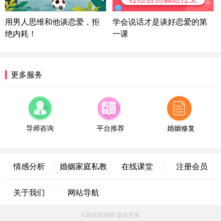
陕西-西安 139****6283
3分钟前
微信用户 喜欢下雨天^ 通过此页面咨询，已获得专属
用男人思维和他谈恋爱，拒
学会说话才是谈好恋爱的第
情感方案
绝内耗！
一课
浙江-宁波 150****8921
28分钟前
微信用户 逆光下的微笑 通过此页面咨询，已获得专
属情感方案
湖南-长沙 187****3359
18分钟前
更多服务
微信用户 超 通过此页面咨询，已获得专属情感方案
福建-厦门 159****4462
53分钟前
微信用户 凌乱小羊 通过此页面咨询，已获得专属情
感方案
导师咨询
平台推荐
婚姻修复
山东-青岛 138****9975
7分钟前
微信用户 小任性 通过此页面咨询，已获得专属情感
方案
情感分析
婚姻家庭私教
在线课堂
注册会员
辽宁-大连 176****2843
39分钟前
微信用户 H-孙志远-上海 通过此页面咨询，已获得专
关于我们
网站导航
属情感方案
上海-黄浦 135****7601
24分钟前
©花镇情感网 版权所有
微信用户 墨笙 通过此页面咨询，已获得专属情感方