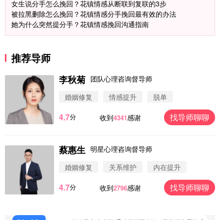
女生说分手怎么挽回？花镇情感从断联到复联的3步
被拉黑删除怎么挽回？花镇情感分手挽回最有效的办法
她为什么突然提分手？花镇情感挽回沟通指南
推荐导师
李秋菊
团队心理咨询督导师
婚姻修复
情感提升
脱单
4.7
找导师聊聊
分
收到
感谢
4341
蔡惠生
明星心理咨询督导师
微信用户 圆圈 通过此页面咨询，已获得专属情感方
案
婚姻修复
关系维护
内在提升
浙江-杭州 183****4847
32分钟前
4.7
找导师聊聊
分
收到
感谢
2796
微信用户 Vnno 通过此页面咨询，已获得专属情感方
案
广东-深圳 139****2256
15分钟前