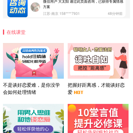
微信用户 大太阳 通过此页面咨询，已获得专属情感
方案
江苏-南京 158****7931
48分钟前
微信用户 安康 通过此页面咨询，已获得专属情感方
案
在线课堂
四川-成都 136****6402
5分钟前
微信用户 怀拥倾城女 通过此页面咨询，已获得专属
情感方案
北京-朝阳 151****3189
22分钟前
微信用户 巧?媚儿 通过此页面咨询，已获得专属情感
方案
上海-浦东 177****9074
56分钟前
微信用户 Liberty 通过此页面咨询，已获得专属情感
不是谈好恋爱难，是你没学
把握好距离感，才能谈好恋
方案
会如何处理情绪
爱
广东-广州 188****5632
12分钟前
微信用户 司马锘 通过此页面咨询，已获得专属情感
方案
湖北-武汉 135****7410
41分钟前
微信用户 困困魚? 通过此页面咨询，已获得专属情感
方案