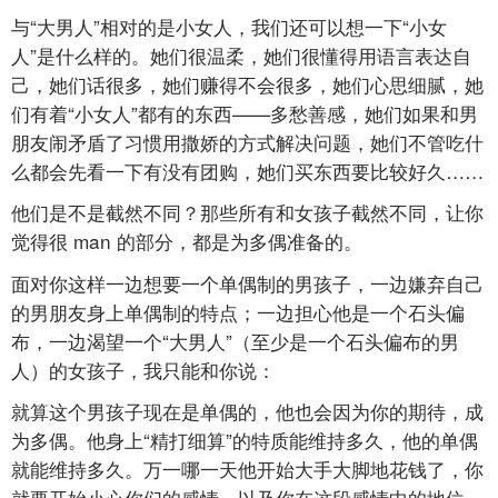
与“大男人”相对的是小女人，我们还可以想一下“小女
人”是什么样的。她们很温柔，她们很懂得用语言表达自
己，她们话很多，她们赚得不会很多，她们心思细腻，她
们有着“小女人”都有的东西——多愁善感，她们如果和男
朋友闹矛盾了习惯用撒娇的方式解决问题，她们不管吃什
么都会先看一下有没有团购，她们买东西要比较好久……
他们是不是截然不同？那些所有和女孩子截然不同，让你
觉得很
man
的部分，都是为多偶准备的。
面对你这样一边想要一个单偶制的男孩子，一边嫌弃自己
的男朋友身上单偶制的特点；一边担心他是一个石头偏
布，一边渴望一个“大男人”（至少是一个石头偏布的男
人）的女孩子，我只能和你说：
就算这个男孩子现在是单偶的，他也会因为你的期待，成
为多偶。他身上“精打细算”的特质能维持多久，他的单偶
就能维持多久。万一哪一天他开始大手大脚地花钱了，你
就要开始小心你们的感情，以及你在这段感情中的地位