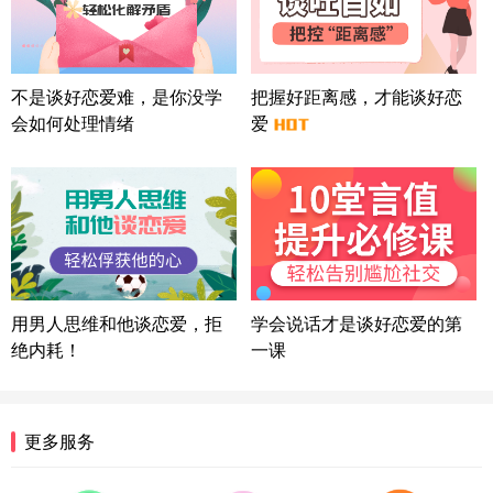
微信用户 Liberty 通过此页面咨询，已获得专属情感
方案
广东-广州 188****5632
12分钟前
微信用户 司马锘 通过此页面咨询，已获得专属情感
不是谈好恋爱难，是你没学
把握好距离感，才能谈好恋
方案
会如何处理情绪
爱
湖北-武汉 135****7410
41分钟前
微信用户 困困魚? 通过此页面咨询，已获得专属情感
方案
陕西-西安 139****6283
3分钟前
微信用户 喜欢下雨天^ 通过此页面咨询，已获得专属
情感方案
浙江-宁波 150****8921
28分钟前
微信用户 逆光下的微笑 通过此页面咨询，已获得专
用男人思维和他谈恋爱，拒
学会说话才是谈好恋爱的第
属情感方案
绝内耗！
一课
湖南-长沙 187****3359
18分钟前
微信用户 超 通过此页面咨询，已获得专属情感方案
福建-厦门 159****4462
53分钟前
更多服务
微信用户 凌乱小羊 通过此页面咨询，已获得专属情
感方案