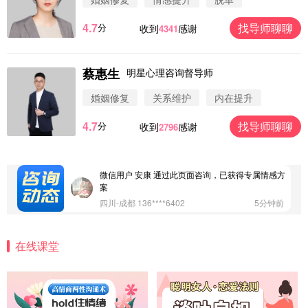
4.7
找导师聊聊
分
收到
感谢
4341
微信用户 圆圈 通过此页面咨询，已获得专属情感方
案
浙江-杭州 183****4847
32分钟前
蔡惠生
明星心理咨询督导师
微信用户 Vnno 通过此页面咨询，已获得专属情感方
案
婚姻修复
关系维护
内在提升
广东-深圳 139****2256
15分钟前
4.7
找导师聊聊
分
收到
感谢
2796
微信用户 大太阳 通过此页面咨询，已获得专属情感
方案
江苏-南京 158****7931
48分钟前
微信用户 安康 通过此页面咨询，已获得专属情感方
案
四川-成都 136****6402
5分钟前
微信用户 怀拥倾城女 通过此页面咨询，已获得专属
情感方案
在线课堂
北京-朝阳 151****3189
22分钟前
微信用户 巧?媚儿 通过此页面咨询，已获得专属情感
方案
上海-浦东 177****9074
56分钟前