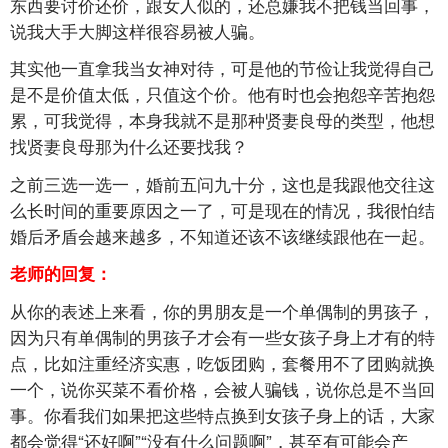
东西要讨价还价，跟女人似的，还总嫌我不把钱当回事，
说我大手大脚这样很容易被人骗。
其实他一直拿我当女神对待，可是他的节俭让我觉得自己
是不是价值太低，只值这个价。他有时也会抱怨辛苦抱怨
累，可我觉得，本身我就不是那种贤妻良母的类型，他想
找贤妻良母那为什么还要找我？
之前三选一选一，婚前五问九十分，这也是我跟他交往这
么长时间的重要原因之一了，可是现在的情况，我很怕结
婚后矛盾会越来越多，不知道还该不该继续跟他在一起。
老师的回复：
从你的表述上来看，你的男朋友是一个单偶制的男孩子，
因为只有单偶制的男孩子才会有一些女孩子身上才有的特
点，比如注重经济实惠，吃饭团购，套餐用不了团购就换
一个，说你买菜不看价格，会被人骗钱，说你总是不当回
事。你看我们如果把这些特点换到女孩子身上的话，大家
都会觉得“还好啊”“没有什么问题啊”，甚至有可能会产