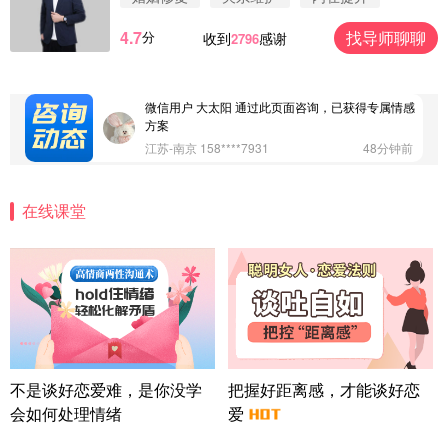
浙江-杭州 183****4847
32分钟前
4.7
找导师聊聊
分
收到
感谢
2796
微信用户 Vnno 通过此页面咨询，已获得专属情感方
案
广东-深圳 139****2256
15分钟前
微信用户 大太阳 通过此页面咨询，已获得专属情感
方案
江苏-南京 158****7931
48分钟前
微信用户 安康 通过此页面咨询，已获得专属情感方
案
在线课堂
四川-成都 136****6402
5分钟前
微信用户 怀拥倾城女 通过此页面咨询，已获得专属
情感方案
北京-朝阳 151****3189
22分钟前
微信用户 巧?媚儿 通过此页面咨询，已获得专属情感
方案
上海-浦东 177****9074
56分钟前
微信用户 Liberty 通过此页面咨询，已获得专属情感
不是谈好恋爱难，是你没学
把握好距离感，才能谈好恋
方案
会如何处理情绪
爱
广东-广州 188****5632
12分钟前
微信用户 司马锘 通过此页面咨询，已获得专属情感