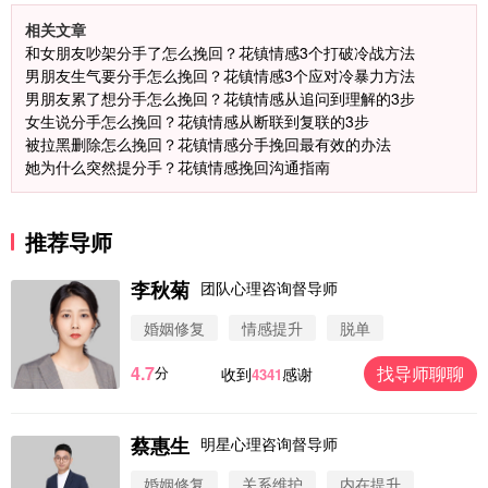
相关文章
和女朋友吵架分手了怎么挽回？花镇情感3个打破冷战方法
男朋友生气要分手怎么挽回？花镇情感3个应对冷暴力方法
男朋友累了想分手怎么挽回？花镇情感从追问到理解的3步
女生说分手怎么挽回？花镇情感从断联到复联的3步
被拉黑删除怎么挽回？花镇情感分手挽回最有效的办法
她为什么突然提分手？花镇情感挽回沟通指南
推荐导师
李秋菊
团队心理咨询督导师
婚姻修复
情感提升
脱单
4.7
找导师聊聊
分
收到
感谢
4341
蔡惠生
明星心理咨询督导师
微信用户 圆圈 通过此页面咨询，已获得专属情感方
案
婚姻修复
关系维护
内在提升