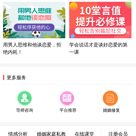
方案
湖北-武汉 135****7410
41分钟前
微信用户 困困魚? 通过此页面咨询，已获得专属情感
方案
陕西-西安 139****6283
3分钟前
微信用户 喜欢下雨天^ 通过此页面咨询，已获得专属
用男人思维和他谈恋爱，拒
学会说话才是谈好恋爱的第
情感方案
绝内耗！
一课
浙江-宁波 150****8921
28分钟前
微信用户 逆光下的微笑 通过此页面咨询，已获得专
属情感方案
湖南-长沙 187****3359
18分钟前
更多服务
微信用户 超 通过此页面咨询，已获得专属情感方案
福建-厦门 159****4462
53分钟前
微信用户 凌乱小羊 通过此页面咨询，已获得专属情
感方案
导师咨询
平台推荐
婚姻修复
山东-青岛 138****9975
7分钟前
微信用户 小任性 通过此页面咨询，已获得专属情感
方案
情感分析
婚姻家庭私教
在线课堂
注册会员
辽宁-大连 176****2843
39分钟前