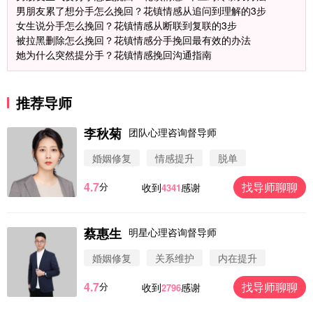
男朋友累了想分手怎么挽回？花镇情感从追问到理解的3步
女生说分手怎么挽回？花镇情感从断联到复联的3步
被拉黑删除怎么挽回？花镇情感分手挽回最有效的办法
她为什么突然提分手？花镇情感挽回沟通指南
推荐导师
李秋菊
团队心理咨询督导师
婚姻修复
情感提升
脱单
4.7
找导师聊聊
分
收到
感谢
4341
蔡惠生
明星心理咨询督导师
微信用户 圆圈 通过此页面咨询，已获得专属情感方
案
婚姻修复
关系维护
内在提升
浙江-杭州 183****4847
32分钟前
4.7
找导师聊聊
分
收到
感谢
2796
微信用户 Vnno 通过此页面咨询，已获得专属情感方
案