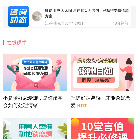
广东-深圳 139****2256
15分钟前
微信用户 大太阳 通过此页面咨询，已获得专属情感
方案
江苏-南京 158****7931
48分钟前
微信用户 安康 通过此页面咨询，已获得专属情感方
案
在线课堂
四川-成都 136****6402
5分钟前
微信用户 怀拥倾城女 通过此页面咨询，已获得专属
情感方案
北京-朝阳 151****3189
22分钟前
微信用户 巧?媚儿 通过此页面咨询，已获得专属情感
方案
上海-浦东 177****9074
56分钟前
微信用户 Liberty 通过此页面咨询，已获得专属情感
不是谈好恋爱难，是你没学
把握好距离感，才能谈好恋
方案
会如何处理情绪
爱
广东-广州 188****5632
12分钟前
微信用户 司马锘 通过此页面咨询，已获得专属情感
方案
湖北-武汉 135****7410
41分钟前
微信用户 困困魚? 通过此页面咨询，已获得专属情感