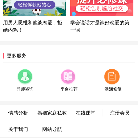
方案
陕西-西安 139****6283
3分钟前
微信用户 喜欢下雨天^ 通过此页面咨询，已获得专属
用男人思维和他谈恋爱，拒
学会说话才是谈好恋爱的第
情感方案
绝内耗！
一课
浙江-宁波 150****8921
28分钟前
微信用户 逆光下的微笑 通过此页面咨询，已获得专
属情感方案
湖南-长沙 187****3359
18分钟前
更多服务
微信用户 超 通过此页面咨询，已获得专属情感方案
福建-厦门 159****4462
53分钟前
微信用户 凌乱小羊 通过此页面咨询，已获得专属情
感方案
导师咨询
平台推荐
婚姻修复
山东-青岛 138****9975
7分钟前
微信用户 小任性 通过此页面咨询，已获得专属情感
方案
情感分析
婚姻家庭私教
在线课堂
注册会员
辽宁-大连 176****2843
39分钟前
微信用户 H-孙志远-上海 通过此页面咨询，已获得专
关于我们
网站导航
属情感方案
上海-黄浦 135****7601
24分钟前