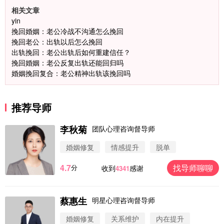
相关文章
yin
挽回婚姻：老公冷战不沟通怎么挽回
挽回老公：出轨以后怎么挽回
出轨挽回：老公出轨后如何重建信任？
挽回婚姻：老公反复出轨还能回归吗
婚姻挽回复合：老公精神出轨该挽回吗
推荐导师
李秋菊
团队心理咨询督导师
婚姻修复
情感提升
脱单
4.7
找导师聊聊
分
收到
感谢
4341
微信用户 圆圈 通过此页面咨询，已获得专属情感方
案
浙江-杭州 183****4847
32分钟前
蔡惠生
明星心理咨询督导师
微信用户 Vnno 通过此页面咨询，已获得专属情感方
案
婚姻修复
关系维护
内在提升