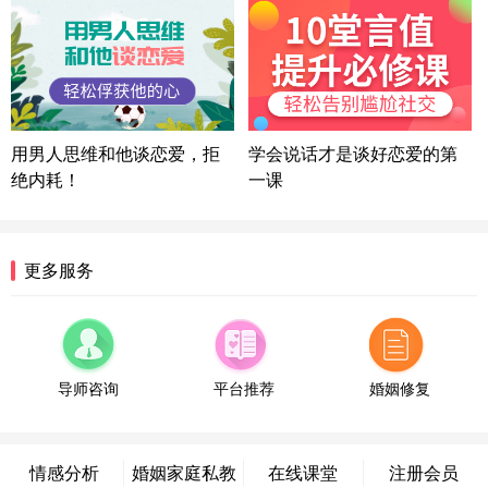
方案
陕西-西安 139****6283
3分钟前
微信用户 喜欢下雨天^ 通过此页面咨询，已获得专属
情感方案
浙江-宁波 150****8921
28分钟前
微信用户 逆光下的微笑 通过此页面咨询，已获得专
用男人思维和他谈恋爱，拒
学会说话才是谈好恋爱的第
属情感方案
绝内耗！
一课
湖南-长沙 187****3359
18分钟前
微信用户 超 通过此页面咨询，已获得专属情感方案
福建-厦门 159****4462
53分钟前
更多服务
微信用户 凌乱小羊 通过此页面咨询，已获得专属情
感方案
山东-青岛 138****9975
7分钟前
微信用户 小任性 通过此页面咨询，已获得专属情感
方案
导师咨询
平台推荐
婚姻修复
辽宁-大连 176****2843
39分钟前
微信用户 H-孙志远-上海 通过此页面咨询，已获得专
属情感方案
情感分析
婚姻家庭私教
在线课堂
注册会员
上海-黄浦 135****7601
24分钟前