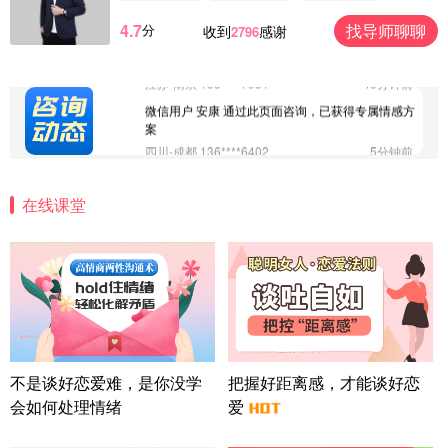
广东-深圳 139****2256
15分钟前
4.7
找导师聊聊
分
收到
感谢
2796
微信用户 大太阳 通过此页面咨询，已获得专属情感
方案
江苏-南京 158****7931
48分钟前
微信用户 安康 通过此页面咨询，已获得专属情感方
案
四川-成都 136****6402
5分钟前
微信用户 怀拥倾城女 通过此页面咨询，已获得专属
情感方案
在线课堂
北京-朝阳 151****3189
22分钟前
微信用户 巧?媚儿 通过此页面咨询，已获得专属情感
方案
上海-浦东 177****9074
56分钟前
微信用户 Liberty 通过此页面咨询，已获得专属情感
方案
广东-广州 188****5632
12分钟前
微信用户 司马锘 通过此页面咨询，已获得专属情感
不是谈好恋爱难，是你没学
把握好距离感，才能谈好恋
方案
会如何处理情绪
爱
湖北-武汉 135****7410
41分钟前
微信用户 困困魚? 通过此页面咨询，已获得专属情感