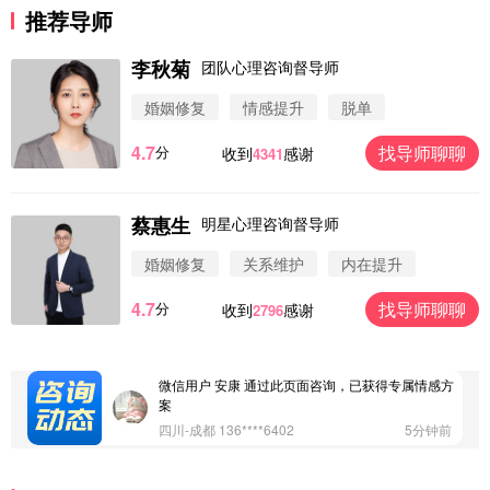
推荐导师
李秋菊
团队心理咨询督导师
婚姻修复
情感提升
脱单
4.7
找导师聊聊
分
收到
感谢
4341
微信用户 圆圈 通过此页面咨询，已获得专属情感方
案
浙江-杭州 183****4847
32分钟前
蔡惠生
明星心理咨询督导师
微信用户 Vnno 通过此页面咨询，已获得专属情感方
案
婚姻修复
关系维护
内在提升
广东-深圳 139****2256
15分钟前
4.7
找导师聊聊
分
收到
感谢
2796
微信用户 大太阳 通过此页面咨询，已获得专属情感
方案
江苏-南京 158****7931
48分钟前
微信用户 安康 通过此页面咨询，已获得专属情感方
案
四川-成都 136****6402
5分钟前
微信用户 怀拥倾城女 通过此页面咨询，已获得专属
情感方案