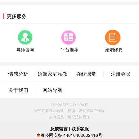
微信用户 超 通过此页面咨询，已获得专属情感方案
福建-厦门 159****4462
53分钟前
更多服务
微信用户 凌乱小羊 通过此页面咨询，已获得专属情
感方案
山东-青岛 138****9975
7分钟前
微信用户 小任性 通过此页面咨询，已获得专属情感
方案
导师咨询
平台推荐
婚姻修复
辽宁-大连 176****2843
39分钟前
微信用户 H-孙志远-上海 通过此页面咨询，已获得专
属情感方案
情感分析
婚姻家庭私教
在线课堂
注册会员
上海-黄浦 135****7601
24分钟前
微信用户 墨笙 通过此页面咨询，已获得专属情感方
关于我们
网站导航
案
江苏-苏州 188****5187
1小时前
©花镇情感网 版权所有
微信用户 谢思明 通过此页面咨询，已获得专属情感
未经授权禁止转载、摘编、复制或建立镜像
方案
如有违反，追究法律责任
广东-佛山 139****6034
16分钟前
微信用户 静默 通过此页面咨询，已获得专属情感方
反馈留言
|
联系客服
案
粤公网安备 44010402002416号