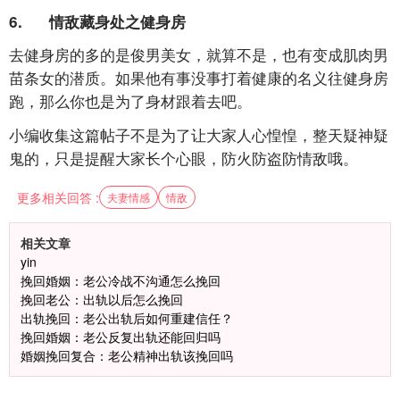
6. 情敌藏身处之健身房
去健身房的多的是俊男美女，就算不是，也有变成肌肉男
苗条女的潜质。如果他有事没事打着健康的名义往健身房
跑，那么你也是为了身材跟着去吧。
小编收集这篇帖子不是为了让大家人心惶惶，整天疑神疑
鬼的，只是提醒大家长个心眼，防火防盗防情敌哦。
更多相关回答 :
夫妻情感
情敌
相关文章
yin
挽回婚姻：老公冷战不沟通怎么挽回
挽回老公：出轨以后怎么挽回
出轨挽回：老公出轨后如何重建信任？
挽回婚姻：老公反复出轨还能回归吗
婚姻挽回复合：老公精神出轨该挽回吗