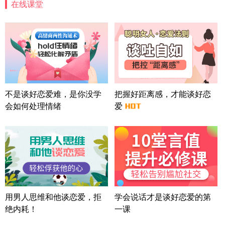
在线课堂
北京-朝阳 151****3189
22分钟前
微信用户 巧?媚儿 通过此页面咨询，已获得专属情感
方案
上海-浦东 177****9074
56分钟前
微信用户 Liberty 通过此页面咨询，已获得专属情感
方案
广东-广州 188****5632
12分钟前
微信用户 司马锘 通过此页面咨询，已获得专属情感
不是谈好恋爱难，是你没学
把握好距离感，才能谈好恋
方案
会如何处理情绪
爱
湖北-武汉 135****7410
41分钟前
微信用户 困困魚? 通过此页面咨询，已获得专属情感
方案
陕西-西安 139****6283
3分钟前
微信用户 喜欢下雨天^ 通过此页面咨询，已获得专属
情感方案
浙江-宁波 150****8921
28分钟前
微信用户 逆光下的微笑 通过此页面咨询，已获得专
用男人思维和他谈恋爱，拒
学会说话才是谈好恋爱的第
属情感方案
绝内耗！
一课
湖南-长沙 187****3359
18分钟前