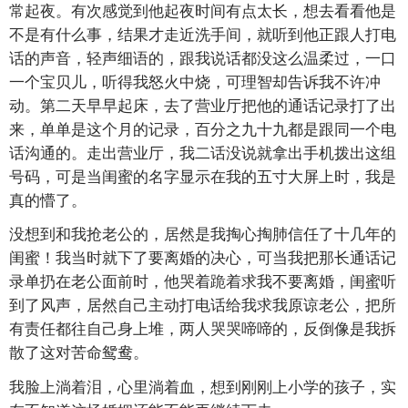
常起夜。有次感觉到他起夜时间有点太长，想去看看他是
不是有什么事，结果才走近洗手间，就听到他正跟人打电
话的声音，轻声细语的，跟我说话都没这么温柔过，一口
一个宝贝儿，听得我怒火中烧，可理智却告诉我不许冲
动。第二天早早起床，去了营业厅把他的通话记录打了出
来，单单是这个月的记录，百分之九十九都是跟同一个电
话沟通的。走出营业厅，我二话没说就拿出手机拨出这组
号码，可是当闺蜜的名字显示在我的五寸大屏上时，我是
真的懵了。
没想到和我抢老公的，居然是我掏心掏肺信任了十几年的
闺蜜！我当时就下了要离婚的决心，可当我把那长通话记
录单扔在老公面前时，他哭着跪着求我不要离婚，闺蜜听
到了风声，居然自己主动打电话给我求我原谅老公，把所
有责任都往自己身上堆，两人哭哭啼啼的，反倒像是我拆
散了这对苦命鸳鸯。
我脸上淌着泪，心里淌着血，想到刚刚上小学的孩子，实