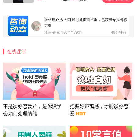
案
广东-深圳 139****2256
15分钟前
微信用户 大太阳 通过此页面咨询，已获得专属情感
方案
江苏-南京 158****7931
48分钟前
微信用户 安康 通过此页面咨询，已获得专属情感方
案
在线课堂
四川-成都 136****6402
5分钟前
微信用户 怀拥倾城女 通过此页面咨询，已获得专属
情感方案
北京-朝阳 151****3189
22分钟前
微信用户 巧?媚儿 通过此页面咨询，已获得专属情感
方案
上海-浦东 177****9074
56分钟前
微信用户 Liberty 通过此页面咨询，已获得专属情感
不是谈好恋爱难，是你没学
把握好距离感，才能谈好恋
方案
会如何处理情绪
爱
广东-广州 188****5632
12分钟前
微信用户 司马锘 通过此页面咨询，已获得专属情感
方案
湖北-武汉 135****7410
41分钟前