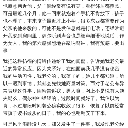
也愿意亲近他，父子俩经常有说有笑，看得邻居都羡慕。
可是最近几个月，他一回家就抱着个手机不肯放下，孩子
也不理了，本来孩子最近才上小学，很多东西都需要作为
父亲的他来教的，可他不是发信息就是打电话，还经常避
开我躲到房间里，偶尔听到声音也是细声细语地说话，作
为女人，我的第六感猛烈地在敲响警钟，我有预感，要出
事！
我把这种彷徨的情绪传递给了我的闺蜜，告诉她我老公最
近的异常反应。因为关系好，在她面前我几乎没有秘密，
我的生活习性，我老公的，我孩子的，她几乎都知道，所
以一遇到事情，我都会先找她商量对策。而对于老公有异
常表现这件事，闺蜜告诉我，男人嘛，网上不是说有大姨
夫期么，偶尔神神经经的，过段时间就好了。我信以为
真，不过那段时间老公确实收敛了很多，恢复了以前经常
带孩子读书散步的日子，我的心也稍稍安了下来。
可是风平浪静没几天，却又发生了一件事，我发现老公经