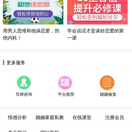
微信用户 困困魚? 通过此页面咨询，已获得专属情感
方案
陕西-西安 139****6283
3分钟前
微信用户 喜欢下雨天^ 通过此页面咨询，已获得专属
用男人思维和他谈恋爱，拒
学会说话才是谈好恋爱的第
情感方案
绝内耗！
一课
浙江-宁波 150****8921
28分钟前
微信用户 逆光下的微笑 通过此页面咨询，已获得专
属情感方案
湖南-长沙 187****3359
18分钟前
更多服务
微信用户 超 通过此页面咨询，已获得专属情感方案
福建-厦门 159****4462
53分钟前
微信用户 凌乱小羊 通过此页面咨询，已获得专属情
感方案
导师咨询
平台推荐
婚姻修复
山东-青岛 138****9975
7分钟前
微信用户 小任性 通过此页面咨询，已获得专属情感
方案
情感分析
婚姻家庭私教
在线课堂
注册会员
辽宁-大连 176****2843
39分钟前
微信用户 H-孙志远-上海 通过此页面咨询，已获得专