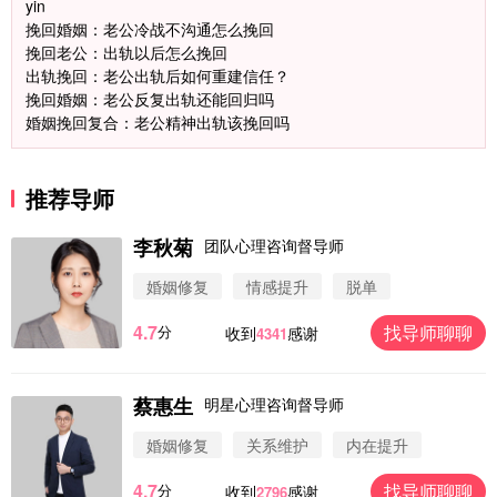
yin
挽回婚姻：老公冷战不沟通怎么挽回
挽回老公：出轨以后怎么挽回
出轨挽回：老公出轨后如何重建信任？
挽回婚姻：老公反复出轨还能回归吗
婚姻挽回复合：老公精神出轨该挽回吗
推荐导师
李秋菊
团队心理咨询督导师
婚姻修复
情感提升
脱单
4.7
找导师聊聊
分
收到
感谢
4341
蔡惠生
明星心理咨询督导师
微信用户 圆圈 通过此页面咨询，已获得专属情感方
案
婚姻修复
关系维护
内在提升
浙江-杭州 183****4847
32分钟前
4.7
找导师聊聊
分
收到
感谢
2796
微信用户 Vnno 通过此页面咨询，已获得专属情感方