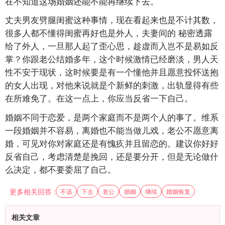
在不知道这场婚姻还能不能再继续下去。
丈夫男友劈腿闺蜜这种事情，现在看起来也是不计其数，
很多人都不懂得闺蜜再好也是外人，夫妻间的 秘密透露
给了外人，一旦那人起了歪心思，趁虚而入岂不是易如反
掌？你跟老公结婚多年，这个时候激情已经磨淡，男人天
性不安于现状，这时候要是有一个懂他并且愿意投怀送抱
的女人出现，对他来说就是个新鲜的刺激，出轨显得有些
在所难免了。在这一点上，你应当反省一下自己。
婚姻不同于恋爱，是两个家庭而不是两个人的事了。维系
一段婚姻并不容易，离婚也不能当做儿戏，老公不愿意离
婚，可见对你对家庭还是有愧疚并且留恋的。建议你好好
反省自己，考虑清楚是挽回，还是要分开，但是无论做什
么决定，都不要委屈了自己。
更多相关回答 :
不该
下去
老公
婚姻
继续
婚姻恢复
相关文章