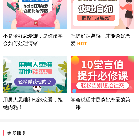
北京-朝阳 151****3189
22分钟前
微信用户 巧?媚儿 通过此页面咨询，已获得专属情感
方案
上海-浦东 177****9074
56分钟前
微信用户 Liberty 通过此页面咨询，已获得专属情感
不是谈好恋爱难，是你没学
把握好距离感，才能谈好恋
方案
会如何处理情绪
爱
广东-广州 188****5632
12分钟前
微信用户 司马锘 通过此页面咨询，已获得专属情感
方案
湖北-武汉 135****7410
41分钟前
微信用户 困困魚? 通过此页面咨询，已获得专属情感
方案
陕西-西安 139****6283
3分钟前
微信用户 喜欢下雨天^ 通过此页面咨询，已获得专属
用男人思维和他谈恋爱，拒
学会说话才是谈好恋爱的第
情感方案
绝内耗！
一课
浙江-宁波 150****8921
28分钟前
微信用户 逆光下的微笑 通过此页面咨询，已获得专
属情感方案
湖南-长沙 187****3359
18分钟前
更多服务