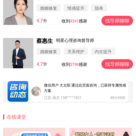
婚姻修复
情感提升
脱单
4.7
找导师聊聊
分
收到
感谢
4341
蔡惠生
明星心理咨询督导师
微信用户 圆圈 通过此页面咨询，已获得专属情感方
案
婚姻修复
关系维护
内在提升
浙江-杭州 183****4847
32分钟前
4.7
找导师聊聊
分
收到
感谢
2796
微信用户 Vnno 通过此页面咨询，已获得专属情感方
案
广东-深圳 139****2256
15分钟前
微信用户 大太阳 通过此页面咨询，已获得专属情感
方案
江苏-南京 158****7931
48分钟前
微信用户 安康 通过此页面咨询，已获得专属情感方
案
在线课堂
四川-成都 136****6402
5分钟前
微信用户 怀拥倾城女 通过此页面咨询，已获得专属
情感方案