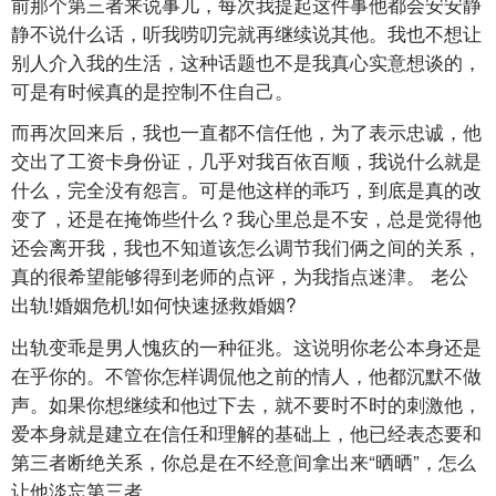
前那个第三者来说事儿，每次我提起这件事他都会安安静
静不说什么话，听我唠叨完就再继续说其他。我也不想让
别人介入我的生活，这种话题也不是我真心实意想谈的，
可是有时候真的是控制不住自己。
而再次回来后，我也一直都不信任他，为了表示忠诚，他
交出了工资卡身份证，几乎对我百依百顺，我说什么就是
什么，完全没有怨言。可是他这样的乖巧，到底是真的改
变了，还是在掩饰些什么？我心里总是不安，总是觉得他
还会离开我，我也不知道该怎么调节我们俩之间的关系，
真的很希望能够得到老师的点评，为我指点迷津。 老公
出轨!婚姻危机!如何快速拯救婚姻?
出轨变乖是男人愧疚的一种征兆。这说明你老公本身还是
在乎你的。不管你怎样调侃他之前的情人，他都沉默不做
声。如果你想继续和他过下去，就不要时不时的刺激他，
爱本身就是建立在信任和理解的基础上，他已经表态要和
第三者断绝关系，你总是在不经意间拿出来“晒晒”，怎么
让他淡忘第三者。