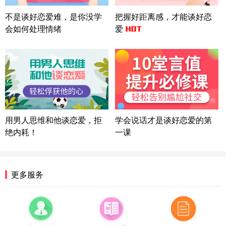
微信用户 Liberty 通过此页面咨询，已获得专属情感
不是谈好恋爱难，是你没学
把握好距离感，才能谈好恋
方案
会如何处理情绪
爱
广东-广州 188****5632
12分钟前
微信用户 司马锘 通过此页面咨询，已获得专属情感
方案
湖北-武汉 135****7410
41分钟前
微信用户 困困魚? 通过此页面咨询，已获得专属情感
方案
陕西-西安 139****6283
3分钟前
微信用户 喜欢下雨天^ 通过此页面咨询，已获得专属
用男人思维和他谈恋爱，拒
学会说话才是谈好恋爱的第
情感方案
绝内耗！
一课
浙江-宁波 150****8921
28分钟前
微信用户 逆光下的微笑 通过此页面咨询，已获得专
属情感方案
湖南-长沙 187****3359
18分钟前
更多服务
微信用户 超 通过此页面咨询，已获得专属情感方案
福建-厦门 159****4462
53分钟前
微信用户 凌乱小羊 通过此页面咨询，已获得专属情
感方案