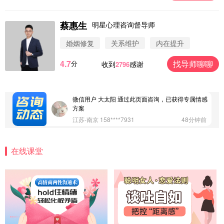
蔡惠生
明星心理咨询督导师
微信用户 圆圈 通过此页面咨询，已获得专属情感方
案
婚姻修复
关系维护
内在提升
浙江-杭州 183****4847
32分钟前
4.7
找导师聊聊
分
收到
感谢
2796
微信用户 Vnno 通过此页面咨询，已获得专属情感方
案
广东-深圳 139****2256
15分钟前
微信用户 大太阳 通过此页面咨询，已获得专属情感
方案
江苏-南京 158****7931
48分钟前
微信用户 安康 通过此页面咨询，已获得专属情感方
案
在线课堂
四川-成都 136****6402
5分钟前
微信用户 怀拥倾城女 通过此页面咨询，已获得专属
情感方案
北京-朝阳 151****3189
22分钟前
微信用户 巧?媚儿 通过此页面咨询，已获得专属情感
方案
上海-浦东 177****9074
56分钟前