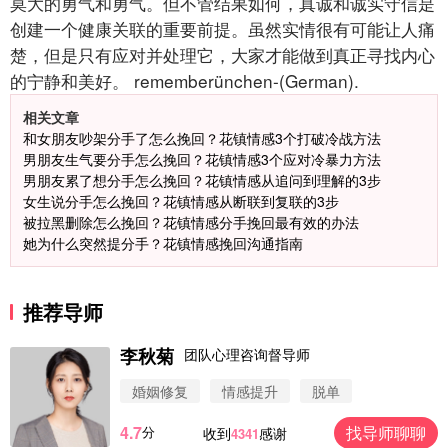
莫大的勇气和勇气。但不管结果如何，真诚和诚实守信是
创建一个健康关联的重要前提。虽然实情很有可能让人痛
楚，但是只有应对并处理它，大家才能做到真正寻找内心
的宁静和美好。 rememberünchen-(German).
相关文章
和女朋友吵架分手了怎么挽回？花镇情感3个打破冷战方法
男朋友生气要分手怎么挽回？花镇情感3个应对冷暴力方法
男朋友累了想分手怎么挽回？花镇情感从追问到理解的3步
女生说分手怎么挽回？花镇情感从断联到复联的3步
被拉黑删除怎么挽回？花镇情感分手挽回最有效的办法
她为什么突然提分手？花镇情感挽回沟通指南
推荐导师
李秋菊
团队心理咨询督导师
婚姻修复
情感提升
脱单
4.7
找导师聊聊
分
收到
感谢
4341