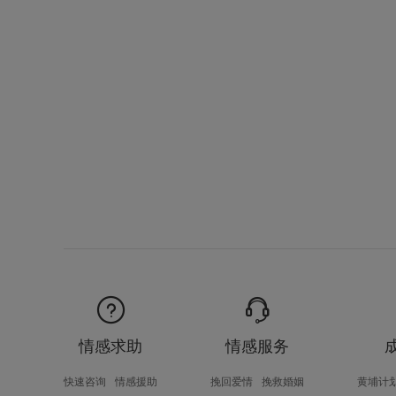
情感求助
情感服务
快速咨询
情感援助
挽回爱情
挽救婚姻
黄埔计