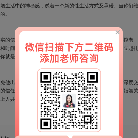
婚姻生活中的神秘感，试着一个新的性生活方式及承诺。当你们
情的。
的信任基本，彼此真诚和理解对方。不要轻易控制与监控老
间和时间随意，理解对方的私人信息。当你们心心相惜，建立起
得你就是他最有价值借助和信任的人。
他出轨不是一朝一夕的事。根据绽开自信心风采，建立深度
实的信任，我们将能够成功守卫婚姻生活，创造幸福幸福的婚姻
心上人共同奋斗，你们的爱将一直长久下去了。