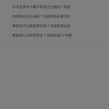
分手后男友不删不联系怎么挽回？花镇
情感复合怎么挽回？花镇情感步骤与时
断联后可以挽回男友吗？花镇情感从焦
断联多久后联系男友？花镇情感3个判断