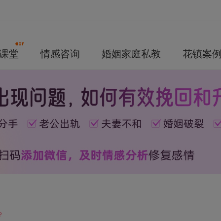
课堂
情感咨询
婚姻家庭私教
花镇案
？