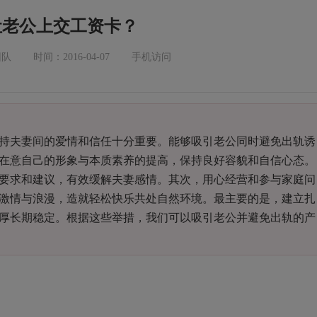
让老公上交工资卡？
团队
时间：2016-04-07
手机访问
夫妻间的爱情和信任十分重要。能够吸引老公同时避免出轨诱
在意自己的形象与本质素养的提高，保持良好容貌和自信心态。
要求和建议，有效缓解夫妻感情。其次，用心经营和参与家庭问
激情与浪漫，造就轻松快乐共处自然环境。最主要的是，建立扎
厚长期稳定。根据这些举措，我们可以吸引老公并避免出轨的产