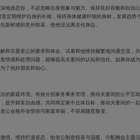
地迷恋你，不必忽略自身形象与魅力。保持良好容貌和自信
留意定期维护自身的长相，保持身体健康纤细的身材，发展趋势
产生新鲜感和意外惊喜，使他没法离去你身边。
和关爱老公的要求和体会。试着和他维持频繁地沟通交流，
抒发情感和处理问题，能够提高夫妻间的认知和信任。如果你成
成为了他好朋友和知心。
的家庭环境。有效分担家务事务管理，推动夫妻间的公平互
品，提升财富自由感。共同商定家中总体目标，推动夫妻间的一
，老公会格外珍惜你与家庭幸福，不容易随意叛变。
情。维持烂漫姿态，给老公制造惊喜与温暖。分配幽会主题