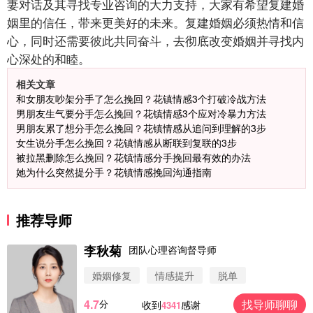
妻对话及其寻找专业咨询的大力支持，大家有希望复建婚
姻里的信任，带来更美好的未来。复建婚姻必须热情和信
心，同时还需要彼此共同奋斗，去彻底改变婚姻并寻找内
心深处的和睦。
相关文章
和女朋友吵架分手了怎么挽回？花镇情感3个打破冷战方法
男朋友生气要分手怎么挽回？花镇情感3个应对冷暴力方法
男朋友累了想分手怎么挽回？花镇情感从追问到理解的3步
女生说分手怎么挽回？花镇情感从断联到复联的3步
被拉黑删除怎么挽回？花镇情感分手挽回最有效的办法
她为什么突然提分手？花镇情感挽回沟通指南
推荐导师
李秋菊
团队心理咨询督导师
婚姻修复
情感提升
脱单
4.7
找导师聊聊
分
收到
感谢
4341