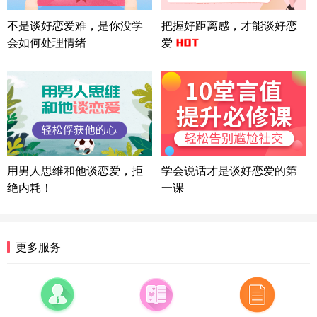
微信用户 Liberty 通过此页面咨询，已获得专属情感
不是谈好恋爱难，是你没学
把握好距离感，才能谈好恋
方案
会如何处理情绪
爱
广东-广州 188****5632
12分钟前
微信用户 司马锘 通过此页面咨询，已获得专属情感
方案
湖北-武汉 135****7410
41分钟前
微信用户 困困魚? 通过此页面咨询，已获得专属情感
方案
陕西-西安 139****6283
3分钟前
微信用户 喜欢下雨天^ 通过此页面咨询，已获得专属
用男人思维和他谈恋爱，拒
学会说话才是谈好恋爱的第
情感方案
绝内耗！
一课
浙江-宁波 150****8921
28分钟前
微信用户 逆光下的微笑 通过此页面咨询，已获得专
属情感方案
湖南-长沙 187****3359
18分钟前
更多服务
微信用户 超 通过此页面咨询，已获得专属情感方案
福建-厦门 159****4462
53分钟前
微信用户 凌乱小羊 通过此页面咨询，已获得专属情