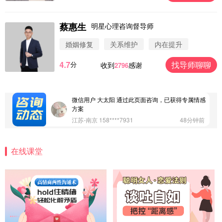
蔡惠生
明星心理咨询督导师
微信用户 圆圈 通过此页面咨询，已获得专属情感方
案
婚姻修复
关系维护
内在提升
浙江-杭州 183****4847
32分钟前
4.7
找导师聊聊
分
收到
感谢
2796
微信用户 Vnno 通过此页面咨询，已获得专属情感方
案
广东-深圳 139****2256
15分钟前
微信用户 大太阳 通过此页面咨询，已获得专属情感
方案
江苏-南京 158****7931
48分钟前
微信用户 安康 通过此页面咨询，已获得专属情感方
案
在线课堂
四川-成都 136****6402
5分钟前
微信用户 怀拥倾城女 通过此页面咨询，已获得专属
情感方案
北京-朝阳 151****3189
22分钟前
微信用户 巧?媚儿 通过此页面咨询，已获得专属情感
方案
上海-浦东 177****9074
56分钟前