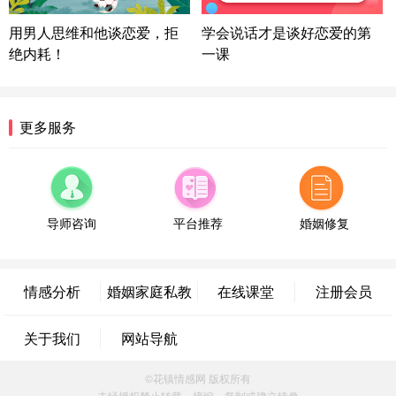
微信用户 喜欢下雨天^ 通过此页面咨询，已获得专属
用男人思维和他谈恋爱，拒
学会说话才是谈好恋爱的第
情感方案
绝内耗！
一课
浙江-宁波 150****8921
28分钟前
微信用户 逆光下的微笑 通过此页面咨询，已获得专
属情感方案
湖南-长沙 187****3359
18分钟前
更多服务
微信用户 超 通过此页面咨询，已获得专属情感方案
福建-厦门 159****4462
53分钟前
微信用户 凌乱小羊 通过此页面咨询，已获得专属情
感方案
导师咨询
平台推荐
婚姻修复
山东-青岛 138****9975
7分钟前
微信用户 小任性 通过此页面咨询，已获得专属情感
方案
情感分析
婚姻家庭私教
在线课堂
注册会员
辽宁-大连 176****2843
39分钟前
微信用户 H-孙志远-上海 通过此页面咨询，已获得专
关于我们
网站导航
属情感方案
上海-黄浦 135****7601
24分钟前
©花镇情感网 版权所有
微信用户 墨笙 通过此页面咨询，已获得专属情感方
未经授权禁止转载、摘编、复制或建立镜像