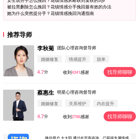
被拉黑删除怎么挽回？花镇情感分手挽回最有效的办法
她为什么突然提分手？花镇情感挽回沟通指南
推荐导师
李秋菊
团队心理咨询督导师
婚姻修复
情感提升
脱单
4.7
找导师聊聊
分
收到
感谢
4341
蔡惠生
明星心理咨询督导师
微信用户 圆圈 通过此页面咨询，已获得专属情感方
案
婚姻修复
关系维护
内在提升
浙江-杭州 183****4847
32分钟前
4.7
找导师聊聊
分
收到
感谢
2796
微信用户 Vnno 通过此页面咨询，已获得专属情感方
案
广东-深圳 139****2256
15分钟前
微信用户 大太阳 通过此页面咨询，已获得专属情感