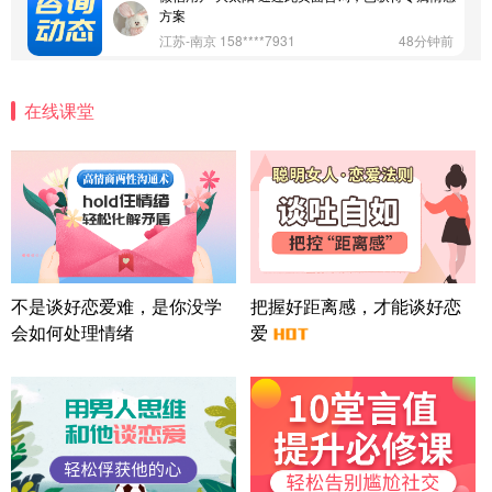
方案
江苏-南京 158****7931
48分钟前
微信用户 安康 通过此页面咨询，已获得专属情感方
案
在线课堂
四川-成都 136****6402
5分钟前
微信用户 怀拥倾城女 通过此页面咨询，已获得专属
情感方案
北京-朝阳 151****3189
22分钟前
微信用户 巧?媚儿 通过此页面咨询，已获得专属情感
方案
上海-浦东 177****9074
56分钟前
微信用户 Liberty 通过此页面咨询，已获得专属情感
不是谈好恋爱难，是你没学
把握好距离感，才能谈好恋
方案
会如何处理情绪
爱
广东-广州 188****5632
12分钟前
微信用户 司马锘 通过此页面咨询，已获得专属情感
方案
湖北-武汉 135****7410
41分钟前
微信用户 困困魚? 通过此页面咨询，已获得专属情感
方案
陕西-西安 139****6283
3分钟前