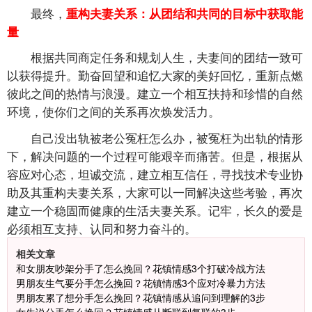
最终，
重构夫妻关系：从团结和共同的目标中获取能
量
根据共同商定任务和规划人生，夫妻间的团结一致可
以获得提升。勤奋回望和追忆大家的美好回忆，重新点燃
彼此之间的热情与浪漫。建立一个相互扶持和珍惜的自然
环境，使你们之间的关系再次焕发活力。
自己没出轨被老公冤枉怎么办，被冤枉为出轨的情形
下，解决问题的一个过程可能艰辛而痛苦。但是，根据从
容应对心态，坦诚交流，建立相互信任，寻找技术专业协
助及其重构夫妻关系，大家可以一同解决这些考验，再次
建立一个稳固而健康的生活夫妻关系。记牢，长久的爱是
必须相互支持、认同和努力奋斗的。
相关文章
和女朋友吵架分手了怎么挽回？花镇情感3个打破冷战方法
男朋友生气要分手怎么挽回？花镇情感3个应对冷暴力方法
男朋友累了想分手怎么挽回？花镇情感从追问到理解的3步
女生说分手怎么挽回？花镇情感从断联到复联的3步