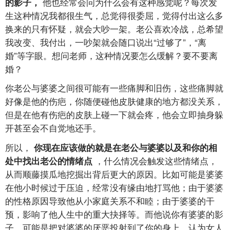
他也经常会问为什么会有这种感觉呢？每次发
的影子，
生这种情况我都很生气，总觉得很委屈，觉得付出这么多
换来的只有怀疑，就会大吵一架。老公喜欢冷战，总希望
我改变、我付出，一吵架就会随口说出“过够了”，“离
婚”等字眼。想问老师，这种情况要怎么缓解？要不要离
婚？
你老公与婆婆之间很可能有一些痛脚和旧伤，这些痛脚就
好像是他的伤疤，你随便碰他皮肤健康的地方都没关系，
但是在他有伤疤的皮肤上碰一下就会疼，他会立即抽身躲
开甚至会不自觉地还手。
所以，
你现在应该做的就是在老公与婆婆以及和你的相
，什么情况会触发这些情绪点，
处中找出老公的情绪点
从而顺藤摸瓜地挖掘出背后更大的原因。比如可能是婆婆
在他小时候过于压迫，经常没有缘由地打骂他；由于婆婆
的性格原因导致他从小家庭关系不和睦；由于婆婆的干
预，影响了他人生中的重大抉择等。而他说你有婆婆的影
子，可能是把对婆婆的厌恶投射到了你的身上，认为女人