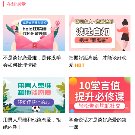
在线课堂
四川-成都 136****6402
5分钟前
微信用户 怀拥倾城女 通过此页面咨询，已获得专属
情感方案
北京-朝阳 151****3189
22分钟前
微信用户 巧?媚儿 通过此页面咨询，已获得专属情感
方案
上海-浦东 177****9074
56分钟前
微信用户 Liberty 通过此页面咨询，已获得专属情感
不是谈好恋爱难，是你没学
把握好距离感，才能谈好恋
方案
会如何处理情绪
爱
广东-广州 188****5632
12分钟前
微信用户 司马锘 通过此页面咨询，已获得专属情感
方案
湖北-武汉 135****7410
41分钟前
微信用户 困困魚? 通过此页面咨询，已获得专属情感
方案
陕西-西安 139****6283
3分钟前
微信用户 喜欢下雨天^ 通过此页面咨询，已获得专属
用男人思维和他谈恋爱，拒
学会说话才是谈好恋爱的第
情感方案
绝内耗！
一课
浙江-宁波 150****8921
28分钟前