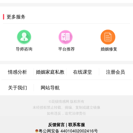
微信用户 逆光下的微笑 通过此页面咨询，已获得专
属情感方案
湖南-长沙 187****3359
18分钟前
更多服务
微信用户 超 通过此页面咨询，已获得专属情感方案
福建-厦门 159****4462
53分钟前
微信用户 凌乱小羊 通过此页面咨询，已获得专属情
感方案
导师咨询
平台推荐
婚姻修复
山东-青岛 138****9975
7分钟前
微信用户 小任性 通过此页面咨询，已获得专属情感
方案
情感分析
婚姻家庭私教
在线课堂
注册会员
辽宁-大连 176****2843
39分钟前
微信用户 H-孙志远-上海 通过此页面咨询，已获得专
关于我们
网站导航
属情感方案
上海-黄浦 135****7601
24分钟前
©花镇情感网 版权所有
微信用户 墨笙 通过此页面咨询，已获得专属情感方
未经授权禁止转载、摘编、复制或建立镜像
案
如有违反，追究法律责任
江苏-苏州 188****5187
1小时前
微信用户 谢思明 通过此页面咨询，已获得专属情感
反馈留言
|
联系客服
方案
粤公网安备 44010402002416号