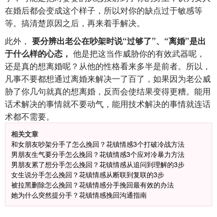
在婚后都会变成这个样子，所以对你的缺点过于敏感等
等。搞清楚原因之后，再来着手解决。
此外，
要分辨出老公在吵架时说“过够了”、“离婚”是出
他是把这当作威胁你的有效武器呢，
于什么样的心态，
还是真的想离婚呢？从他的性格看来多半是前者。所以，
凡事不要都想通过离婚来解决一了百了，如果因为老公威
胁了你几句就真的想离婚，反而会使结果变得更糟。能用
话术解决的事情就不要动气，能用技术解决的事情就连话
术都不需要。
相关文章
和女朋友吵架分手了怎么挽回？花镇情感3个打破冷战方法
男朋友生气要分手怎么挽回？花镇情感3个应对冷暴力方法
男朋友累了想分手怎么挽回？花镇情感从追问到理解的3步
女生说分手怎么挽回？花镇情感从断联到复联的3步
被拉黑删除怎么挽回？花镇情感分手挽回最有效的办法
她为什么突然提分手？花镇情感挽回沟通指南