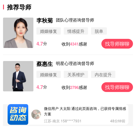
推荐导师
李秋菊
团队心理咨询督导师
婚姻修复
情感提升
脱单
4.7
找导师聊聊
分
收到
感谢
4341
蔡惠生
明星心理咨询督导师
微信用户 圆圈 通过此页面咨询，已获得专属情感方
案
婚姻修复
关系维护
内在提升
浙江-杭州 183****4847
32分钟前
4.7
找导师聊聊
分
收到
感谢
2796
微信用户 Vnno 通过此页面咨询，已获得专属情感方
案
广东-深圳 139****2256
15分钟前
微信用户 大太阳 通过此页面咨询，已获得专属情感
方案
江苏-南京 158****7931
48分钟前
微信用户 安康 通过此页面咨询，已获得专属情感方
案