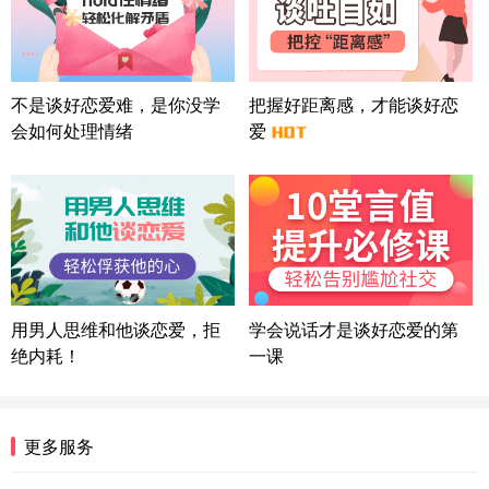
微信用户 巧?媚儿 通过此页面咨询，已获得专属情感
方案
上海-浦东 177****9074
56分钟前
微信用户 Liberty 通过此页面咨询，已获得专属情感
不是谈好恋爱难，是你没学
把握好距离感，才能谈好恋
方案
会如何处理情绪
爱
广东-广州 188****5632
12分钟前
微信用户 司马锘 通过此页面咨询，已获得专属情感
方案
湖北-武汉 135****7410
41分钟前
微信用户 困困魚? 通过此页面咨询，已获得专属情感
方案
陕西-西安 139****6283
3分钟前
微信用户 喜欢下雨天^ 通过此页面咨询，已获得专属
用男人思维和他谈恋爱，拒
学会说话才是谈好恋爱的第
情感方案
绝内耗！
一课
浙江-宁波 150****8921
28分钟前
微信用户 逆光下的微笑 通过此页面咨询，已获得专
属情感方案
湖南-长沙 187****3359
18分钟前
更多服务
微信用户 超 通过此页面咨询，已获得专属情感方案