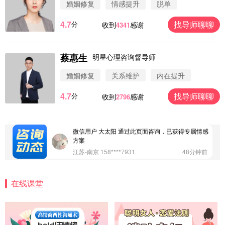
婚姻修复
情感提升
脱单
4.7
找导师聊聊
分
收到
感谢
4341
蔡惠生
明星心理咨询督导师
微信用户 圆圈 通过此页面咨询，已获得专属情感方
案
婚姻修复
关系维护
内在提升
浙江-杭州 183****4847
32分钟前
4.7
找导师聊聊
分
收到
感谢
2796
微信用户 Vnno 通过此页面咨询，已获得专属情感方
案
广东-深圳 139****2256
15分钟前
微信用户 大太阳 通过此页面咨询，已获得专属情感
方案
江苏-南京 158****7931
48分钟前
微信用户 安康 通过此页面咨询，已获得专属情感方
案
在线课堂
四川-成都 136****6402
5分钟前
微信用户 怀拥倾城女 通过此页面咨询，已获得专属
情感方案
北京-朝阳 151****3189
22分钟前