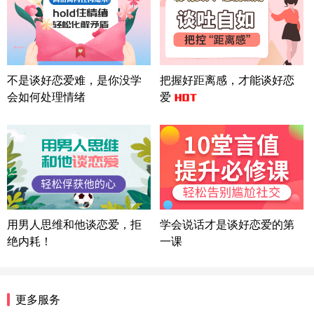
北京-朝阳 151****3189
22分钟前
微信用户 巧?媚儿 通过此页面咨询，已获得专属情感
方案
上海-浦东 177****9074
56分钟前
微信用户 Liberty 通过此页面咨询，已获得专属情感
不是谈好恋爱难，是你没学
把握好距离感，才能谈好恋
方案
会如何处理情绪
爱
广东-广州 188****5632
12分钟前
微信用户 司马锘 通过此页面咨询，已获得专属情感
方案
湖北-武汉 135****7410
41分钟前
微信用户 困困魚? 通过此页面咨询，已获得专属情感
方案
陕西-西安 139****6283
3分钟前
微信用户 喜欢下雨天^ 通过此页面咨询，已获得专属
用男人思维和他谈恋爱，拒
学会说话才是谈好恋爱的第
情感方案
绝内耗！
一课
浙江-宁波 150****8921
28分钟前
微信用户 逆光下的微笑 通过此页面咨询，已获得专
属情感方案
湖南-长沙 187****3359
18分钟前
更多服务