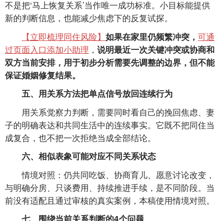
不是把‘马上恢复关系’当作唯一成功标准。小目标能提供
新的判断信息，也能减少焦虑下的反复试探。
【立即梳理同住风险】
可通
如果在家里仍频繁冲突，
过页面入口添加小助理
，
说明最近一次关键冲突或协商和
双方当前安排，用于初步分析需要先调整的边界，但不能
保证婚姻修复结果。
五、用关系方法把单点信号放回连续行为
用关系觉察力判断，需要同时看自己的挽回焦虑、妻
子的明确表达和共同生活中的连续事实。它既不把同住当
成复合，也不把一次拒绝当成全部结论。
六、相似表象可能对应不同关系状态
情境对照：仍共同吃饭、协商育儿、愿意讨论改变，
与明确分房、只谈费用、持续推进手续，是不同阶段。当
前没有适配且通过审核的真实案例，本稿使用情境对照。
七、围绕当前关系判断的4个问题