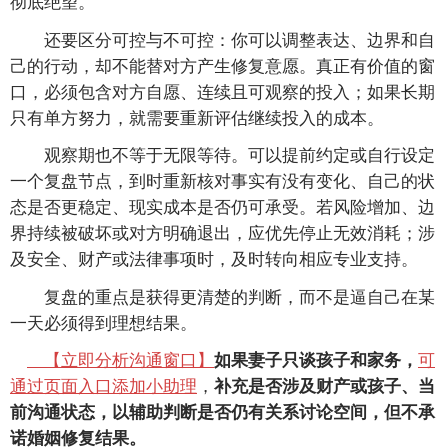
彻底绝望。
还要区分可控与不可控：你可以调整表达、边界和自
己的行动，却不能替对方产生修复意愿。真正有价值的窗
口，必须包含对方自愿、连续且可观察的投入；如果长期
只有单方努力，就需要重新评估继续投入的成本。
观察期也不等于无限等待。可以提前约定或自行设定
一个复盘节点，到时重新核对事实有没有变化、自己的状
态是否更稳定、现实成本是否仍可承受。若风险增加、边
界持续被破坏或对方明确退出，应优先停止无效消耗；涉
及安全、财产或法律事项时，及时转向相应专业支持。
复盘的重点是获得更清楚的判断，而不是逼自己在某
一天必须得到理想结果。
【立即分析沟通窗口】
可
如果妻子只谈孩子和家务，
通过页面入口添加小助理
，
补充是否涉及财产或孩子、当
前沟通状态，以辅助判断是否仍有关系讨论空间，但不承
诺婚姻修复结果。