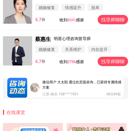
婚姻修复
情感提升
脱单
4.7
找导师聊聊
分
收到
感谢
4341
蔡惠生
明星心理咨询督导师
微信用户 圆圈 通过此页面咨询，已获得专属情感方
案
婚姻修复
关系维护
内在提升
浙江-杭州 183****4847
32分钟前
4.7
找导师聊聊
分
收到
感谢
2796
微信用户 Vnno 通过此页面咨询，已获得专属情感方
案
广东-深圳 139****2256
15分钟前
微信用户 大太阳 通过此页面咨询，已获得专属情感
方案
江苏-南京 158****7931
48分钟前
微信用户 安康 通过此页面咨询，已获得专属情感方
案
在线课堂
四川-成都 136****6402
5分钟前
微信用户 怀拥倾城女 通过此页面咨询，已获得专属
情感方案