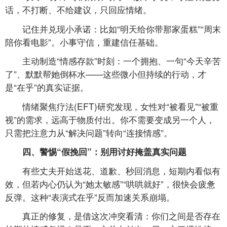
话，不打断、不给建议，只回应情绪。
记住并兑现小承诺：比如“明天给你带那家蛋糕”“周末
陪你看电影”。小事守信，重建信任基础。
主动制造“情感存款”时刻：一个拥抱、一句“今天辛苦
了”、默默帮她倒杯水——这些微小但持续的行动，才
是“在乎”的真实证据。
情绪聚焦疗法(EFT)研究发现，女性对“被看见”“被重
视”的需求，远高于物质付出。你不需要变成另一个人，
只需把注意力从“解决问题”转向“连接情感”。
四、警惕“假挽回”：别用讨好掩盖真实问题
有些丈夫开始送花、道歉、秒回消息，短期内看似有
效，但若内心仍认为“她太敏感”“哄哄就好”，很快会疲惫
反弹。这种“表演式在乎”反而加速关系崩塌。
真正的修复，是借这次冲突看清：你们之间是否存在