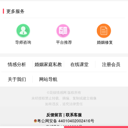
方案
辽宁-大连 176****2843
39分钟前
更多服务
微信用户 H-孙志远-上海 通过此页面咨询，已获得专
属情感方案
上海-黄浦 135****7601
24分钟前
微信用户 墨笙 通过此页面咨询，已获得专属情感方
案
导师咨询
平台推荐
婚姻修复
江苏-苏州 188****5187
1小时前
微信用户 谢思明 通过此页面咨询，已获得专属情感
方案
情感分析
婚姻家庭私教
在线课堂
注册会员
广东-佛山 139****6034
16分钟前
微信用户 静默 通过此页面咨询，已获得专属情感方
关于我们
网站导航
案
四川-重庆 157****9228
47分钟前
©花镇情感网 版权所有
微信用户 惊鸿客 通过此页面咨询，已获得专属情感
未经授权禁止转载、摘编、复制或建立镜像
方案
如有违反，追究法律责任
河南-郑州 182****3546
9分钟前
微信用户 王小鸣^ 通过此页面咨询，已获得专属情感
反馈留言
|
联系客服
方案
粤公网安备 44010402002416号
浙江-温州 150****6789
35分钟前
粤ICP备16060296号