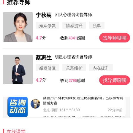
推荐导师
案
浙江-杭州 183****4847
32分钟前
李秋菊
团队心理咨询督导师
微信用户 Vnno 通过此页面咨询，已获得专属情感方
婚姻修复
情感提升
脱单
案
广东-深圳 139****2256
15分钟前
4.7
找导师聊聊
分
收到
感谢
4341
微信用户 大太阳 通过此页面咨询，已获得专属情感
方案
江苏-南京 158****7931
48分钟前
蔡惠生
明星心理咨询督导师
微信用户 安康 通过此页面咨询，已获得专属情感方
案
婚姻修复
关系维护
内在提升
四川-成都 136****6402
5分钟前
4.7
找导师聊聊
分
收到
感谢
2796
微信用户 怀拥倾城女 通过此页面咨询，已获得专属
情感方案
北京-朝阳 151****3189
22分钟前
微信用户 巧?媚儿 通过此页面咨询，已获得专属情感
方案
上海-浦东 177****9074
56分钟前
微信用户 Liberty 通过此页面咨询，已获得专属情感
方案
在线课堂
广东-广州 188****5632
12分钟前