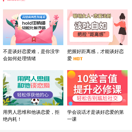
微信用户 司马锘 通过此页面咨询，已获得专属情感
方案
湖北-武汉 135****7410
41分钟前
微信用户 困困魚? 通过此页面咨询，已获得专属情感
方案
陕西-西安 139****6283
3分钟前
微信用户 喜欢下雨天^ 通过此页面咨询，已获得专属
不是谈好恋爱难，是你没学
把握好距离感，才能谈好恋
情感方案
会如何处理情绪
爱
浙江-宁波 150****8921
28分钟前
微信用户 逆光下的微笑 通过此页面咨询，已获得专
属情感方案
湖南-长沙 187****3359
18分钟前
微信用户 超 通过此页面咨询，已获得专属情感方案
福建-厦门 159****4462
53分钟前
微信用户 凌乱小羊 通过此页面咨询，已获得专属情
用男人思维和他谈恋爱，拒
学会说话才是谈好恋爱的第
感方案
绝内耗！
一课
山东-青岛 138****9975
7分钟前
微信用户 小任性 通过此页面咨询，已获得专属情感