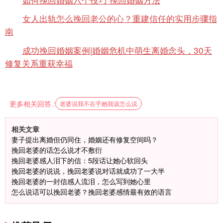
女人出轨怎么挽回老公的心？重建信任的实用步骤指
南
成功挽回婚姻案例|婚姻危机中萌生离婚念头，30天
修复关系重获幸福
更多相关回答 :
老婆说我不在乎她我该怎么说
相关文章
妻子提出离婚但仍同住，婚姻还有修复空间吗？
挽回老婆的话怎么说才不敷衍
挽回老婆感人泪下的信：5段话让她心软回头
挽回老婆的说说，挽回老婆说对话就成功了一大半
挽回老婆的一封信感人流泪，怎么写到她心里
怎么说话可以挽回老婆？挽回老婆感情最有效的语言
微信用户 圆圈 通过此页面咨询，已获得专属情感方