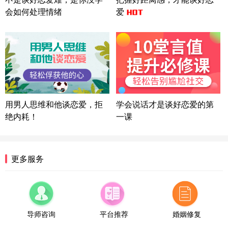
方案
会如何处理情绪
爱
广东-广州 188****5632
12分钟前
微信用户 司马锘 通过此页面咨询，已获得专属情感
方案
湖北-武汉 135****7410
41分钟前
微信用户 困困魚? 通过此页面咨询，已获得专属情感
方案
陕西-西安 139****6283
3分钟前
微信用户 喜欢下雨天^ 通过此页面咨询，已获得专属
用男人思维和他谈恋爱，拒
学会说话才是谈好恋爱的第
情感方案
绝内耗！
一课
浙江-宁波 150****8921
28分钟前
微信用户 逆光下的微笑 通过此页面咨询，已获得专
属情感方案
湖南-长沙 187****3359
18分钟前
更多服务
微信用户 超 通过此页面咨询，已获得专属情感方案
福建-厦门 159****4462
53分钟前
微信用户 凌乱小羊 通过此页面咨询，已获得专属情
感方案
导师咨询
平台推荐
婚姻修复
山东-青岛 138****9975
7分钟前