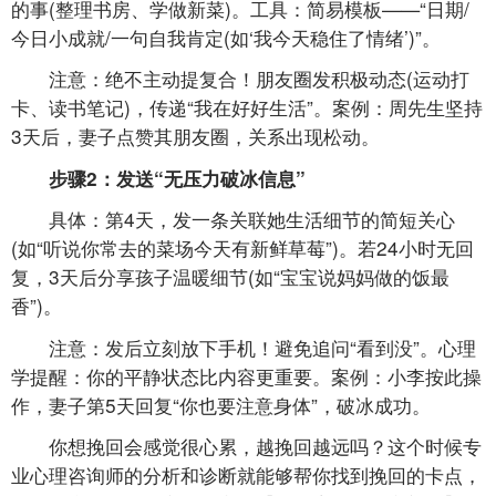
的事(整理书房、学做新菜)。工具：简易模板——“日期/
今日小成就/一句自我肯定(如‘我今天稳住了情绪’)”。
注意：绝不主动提复合！朋友圈发积极动态(运动打
卡、读书笔记)，传递“我在好好生活”。案例：周先生坚持
3天后，妻子点赞其朋友圈，关系出现松动。
步骤2：发送“无压力破冰信息”
具体：第4天，发一条关联她生活细节的简短关心
(如“听说你常去的菜场今天有新鲜草莓”)。若24小时无回
复，3天后分享孩子温暖细节(如“宝宝说妈妈做的饭最
香”)。
注意：发后立刻放下手机！避免追问“看到没”。心理
学提醒：你的平静状态比内容更重要。案例：小李按此操
作，妻子第5天回复“你也要注意身体”，破冰成功。
你想挽回会感觉很心累，越挽回越远吗？这个时候专
业心理咨询师的分析和诊断就能够帮你找到挽回的卡点，