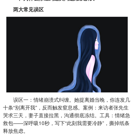
两大常见误区
误区一：情绪崩溃式纠缠。她提离婚当晚，你连发几
十条“别离开我”，反而触发窒息感。案例：来访者张先生
哭求三天，妻子直接拉黑，沟通彻底冻结。工具：情绪急
救包——深呼吸10秒，写下“此刻我需要冷静”，撕掉纸条
释放焦虑。