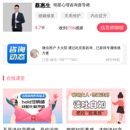
蔡惠生
明星心理咨询督导师
微信用户 圆圈 通过此页面咨询，已获得专属情感方
案
婚姻修复
关系维护
内在提升
浙江-杭州 183****4847
32分钟前
4.7
找导师聊聊
分
收到
感谢
2796
微信用户 Vnno 通过此页面咨询，已获得专属情感方
案
广东-深圳 139****2256
15分钟前
微信用户 大太阳 通过此页面咨询，已获得专属情感
方案
江苏-南京 158****7931
48分钟前
微信用户 安康 通过此页面咨询，已获得专属情感方
案
在线课堂
四川-成都 136****6402
5分钟前
微信用户 怀拥倾城女 通过此页面咨询，已获得专属
情感方案
北京-朝阳 151****3189
22分钟前
微信用户 巧?媚儿 通过此页面咨询，已获得专属情感
方案
上海-浦东 177****9074
56分钟前
微信用户 Liberty 通过此页面咨询，已获得专属情感
不是谈好恋爱难，是你没学
把握好距离感，才能谈好恋