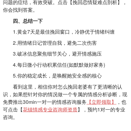
问题的症结，有效突破。点击【挽回恋情疑难点剖析】，
你会找到答案。
四、总结一下
1.黄金7天是最佳挽回窗口，冷静优于情绪纠缠
2.用情绪日记管理自我，避免二次伤害
3.破冰信息聚焦细节关心，避开情感施压
4.每日微小行动积累信任(如默默做好家务)
5.你的稳定成长，是唤醒她安全感的核心
看到这里，相信你对怎么挽回老婆有了更清晰的认
识，如果想针对你的情况做一个专属的情感分析诊断，
现
免费推出30min一对一的情感咨询服务
【立即领取】
，
也
可点击【
花镇情感专业咨询师资质
】，
预约1对一的专业
咨询。