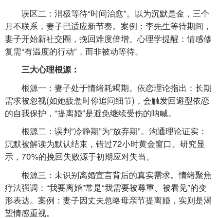
误区二：消极等待“时间治愈”。以为沉默是金，三个
月不联系，妻子已适应新节奏。案例：李先生等待期间，
妻子开始新社交圈，挽回难度倍增。心理学提醒：情感修
复需“有温度的行动”，而非被动等待。
三大心理根源：
根源一：妻子处于情绪耗竭期。依恋理论指出：长期
需求被忽视(如她疲惫时你追问细节)，会触发回避型依恋
的自我保护，“提离婚”是避免继续受伤的呐喊。
根源二：误判“冷静期”为“放弃期”。沟通理论证实：
沉默被解读为默认结束，错过72小时黄金窗口。研究显
示，70%的挽回失败源于初期应对失当。
根源三：未识别离婚宣言背后的真实需求。情绪聚焦
疗法强调：“我要离婚”常是“我需要被尊重、被看见”的变
形表达。案例：妻子因丈夫忽略母亲节提离婚，实则是渴
望情感重视。