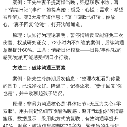
案例：王先生妻子提离婚当晚，强忍联系冲动，写
下“情绪日记”(事件：她提离婚；感受：心慌；需求：希望
被理解)。第3天发简短信息：“孩子咳嗽已好转，你放
心。”妻子回复“谢谢”，打开沟通通道。
原理：认知行为理论表明，暂停情绪反应能避免二次
伤害。权威研究证实，72小时内不纠缠的案例，后续沟通
意愿提升60%。工具：情绪日记模板——日期/事件/我的
感受/她的可能感受/明日小行动。
方法二：破冰沟通三要素
案例：陈先生冷静期后发信息：“整理衣柜看到你爱
的围巾，已洗净收好。降温了，记得添衣。”妻子回复“你
也是”，并主动聊起孩子近况。
原理：非暴力沟通核心是“具体细节+无压力关心+零
索取”。用共同记忆细节唤醒温暖感，避开“我想你”等情感
施压。数据显示，采用此方式的复联，有效沟通率提升
40%。洞察：破冰信息控制在30字内，聚焦她的生活细