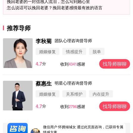
挽回老婆的一封信感人流泪，怎么写到她心里
怎么说话可以挽回老婆？挽回老婆感情最有效的语言
推荐导师
李秋菊
团队心理咨询督导师
微信用户 圆圈 通过此页面咨询，已获得专属情感方
案
婚姻修复
情感提升
脱单
浙江-杭州 183****4847
32分钟前
4.7
找导师聊聊
分
收到
感谢
4341
微信用户 Vnno 通过此页面咨询，已获得专属情感方
案
广东-深圳 139****2256
15分钟前
蔡惠生
明星心理咨询督导师
微信用户 大太阳 通过此页面咨询，已获得专属情感
方案
婚姻修复
关系维护
内在提升
江苏-南京 158****7931
48分钟前
4.7
找导师聊聊
分
微信用户 安康 通过此页面咨询，已获得专属情感方
收到
感谢
2796
案
四川-成都 136****6402
5分钟前
微信用户 怀拥倾城女 通过此页面咨询，已获得专属
情感方案