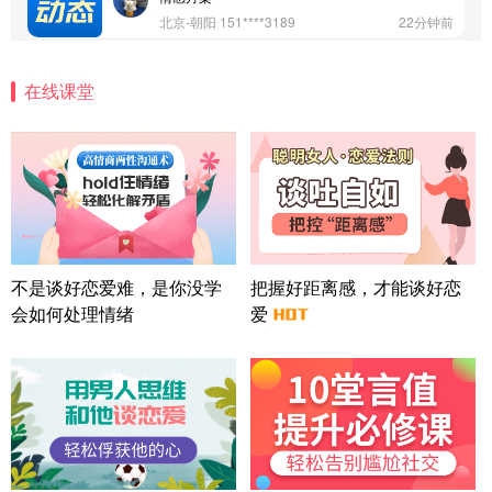
北京-朝阳 151****3189
22分钟前
微信用户 巧?媚儿 通过此页面咨询，已获得专属情感
方案
在线课堂
上海-浦东 177****9074
56分钟前
微信用户 Liberty 通过此页面咨询，已获得专属情感
方案
广东-广州 188****5632
12分钟前
微信用户 司马锘 通过此页面咨询，已获得专属情感
方案
湖北-武汉 135****7410
41分钟前
微信用户 困困魚? 通过此页面咨询，已获得专属情感
不是谈好恋爱难，是你没学
把握好距离感，才能谈好恋
方案
会如何处理情绪
爱
陕西-西安 139****6283
3分钟前
微信用户 喜欢下雨天^ 通过此页面咨询，已获得专属
情感方案
浙江-宁波 150****8921
28分钟前
微信用户 逆光下的微笑 通过此页面咨询，已获得专
属情感方案
湖南-长沙 187****3359
18分钟前