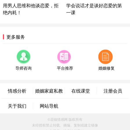
微信用户 超 通过此页面咨询，已获得专属情感方案
用男人思维和他谈恋爱，拒
学会说话才是谈好恋爱的第
福建-厦门 159****4462
53分钟前
绝内耗！
一课
微信用户 凌乱小羊 通过此页面咨询，已获得专属情
感方案
山东-青岛 138****9975
7分钟前
更多服务
微信用户 小任性 通过此页面咨询，已获得专属情感
方案
辽宁-大连 176****2843
39分钟前
微信用户 H-孙志远-上海 通过此页面咨询，已获得专
属情感方案
导师咨询
平台推荐
婚姻修复
上海-黄浦 135****7601
24分钟前
微信用户 墨笙 通过此页面咨询，已获得专属情感方
案
情感分析
婚姻家庭私教
在线课堂
注册会员
江苏-苏州 188****5187
1小时前
微信用户 谢思明 通过此页面咨询，已获得专属情感
方案
关于我们
网站导航
广东-佛山 139****6034
16分钟前
©花镇情感网 版权所有
微信用户 静默 通过此页面咨询，已获得专属情感方
案
未经授权禁止转载、摘编、复制或建立镜像