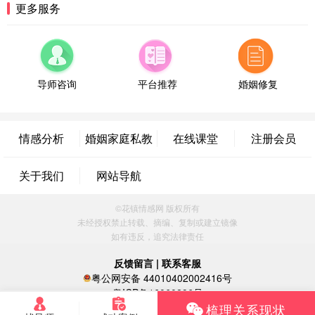
方案
更多服务
辽宁-大连 176****2843
39分钟前
微信用户 H-孙志远-上海 通过此页面咨询，已获得专
属情感方案
上海-黄浦 135****7601
24分钟前
导师咨询
平台推荐
婚姻修复
微信用户 墨笙 通过此页面咨询，已获得专属情感方
案
江苏-苏州 188****5187
1小时前
微信用户 谢思明 通过此页面咨询，已获得专属情感
情感分析
婚姻家庭私教
在线课堂
注册会员
方案
广东-佛山 139****6034
16分钟前
关于我们
网站导航
微信用户 静默 通过此页面咨询，已获得专属情感方
案
©花镇情感网 版权所有
四川-重庆 157****9228
47分钟前
未经授权禁止转载、摘编、复制或建立镜像
微信用户 惊鸿客 通过此页面咨询，已获得专属情感
如有违反，追究法律责任
方案
河南-郑州 182****3546
9分钟前
反馈留言
|
联系客服
粤公网安备 44010402002416号
微信用户 王小鸣^ 通过此页面咨询，已获得专属情感
方案
粤ICP备16060296号
梳理关系现状
浙江-温州 150****6789
35分钟前