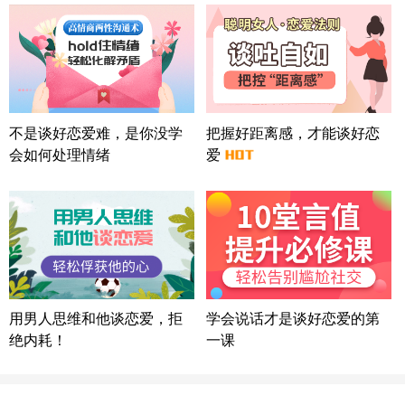
广东-广州 188****5632
12分钟前
微信用户 司马锘 通过此页面咨询，已获得专属情感
方案
湖北-武汉 135****7410
41分钟前
微信用户 困困魚? 通过此页面咨询，已获得专属情感
方案
陕西-西安 139****6283
3分钟前
不是谈好恋爱难，是你没学
把握好距离感，才能谈好恋
微信用户 喜欢下雨天^ 通过此页面咨询，已获得专属
会如何处理情绪
爱
情感方案
浙江-宁波 150****8921
28分钟前
微信用户 逆光下的微笑 通过此页面咨询，已获得专
属情感方案
湖南-长沙 187****3359
18分钟前
微信用户 超 通过此页面咨询，已获得专属情感方案
福建-厦门 159****4462
53分钟前
用男人思维和他谈恋爱，拒
学会说话才是谈好恋爱的第
微信用户 凌乱小羊 通过此页面咨询，已获得专属情
绝内耗！
一课
感方案
山东-青岛 138****9975
7分钟前
微信用户 小任性 通过此页面咨询，已获得专属情感