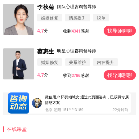
微信用户 圆圈 通过此页面咨询，已获得专属情感方
李秋菊
案
团队心理咨询督导师
浙江-杭州 183****4847
32分钟前
婚姻修复
情感提升
脱单
微信用户 Vnno 通过此页面咨询，已获得专属情感方
案
4.7
找导师聊聊
分
收到
感谢
4341
广东-深圳 139****2256
15分钟前
微信用户 大太阳 通过此页面咨询，已获得专属情感
方案
蔡惠生
明星心理咨询督导师
江苏-南京 158****7931
48分钟前
婚姻修复
关系维护
内在提升
微信用户 安康 通过此页面咨询，已获得专属情感方
案
4.7
找导师聊聊
分
收到
感谢
2796
四川-成都 136****6402
5分钟前
微信用户 怀拥倾城女 通过此页面咨询，已获得专属
情感方案
北京-朝阳 151****3189
22分钟前
微信用户 巧?媚儿 通过此页面咨询，已获得专属情感
方案
上海-浦东 177****9074
56分钟前
微信用户 Liberty 通过此页面咨询，已获得专属情感
在线课堂
方案