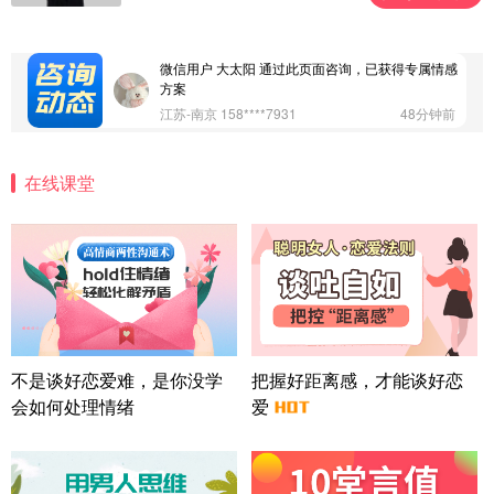
案
广东-深圳 139****2256
15分钟前
微信用户 大太阳 通过此页面咨询，已获得专属情感
方案
江苏-南京 158****7931
48分钟前
微信用户 安康 通过此页面咨询，已获得专属情感方
案
在线课堂
四川-成都 136****6402
5分钟前
微信用户 怀拥倾城女 通过此页面咨询，已获得专属
情感方案
北京-朝阳 151****3189
22分钟前
微信用户 巧?媚儿 通过此页面咨询，已获得专属情感
方案
上海-浦东 177****9074
56分钟前
微信用户 Liberty 通过此页面咨询，已获得专属情感
不是谈好恋爱难，是你没学
把握好距离感，才能谈好恋
方案
会如何处理情绪
爱
广东-广州 188****5632
12分钟前
微信用户 司马锘 通过此页面咨询，已获得专属情感
方案
湖北-武汉 135****7410
41分钟前