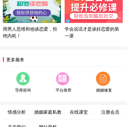
微信用户 困困魚? 通过此页面咨询，已获得专属情感
方案
陕西-西安 139****6283
3分钟前
微信用户 喜欢下雨天^ 通过此页面咨询，已获得专属
用男人思维和他谈恋爱，拒
学会说话才是谈好恋爱的第
情感方案
绝内耗！
一课
浙江-宁波 150****8921
28分钟前
微信用户 逆光下的微笑 通过此页面咨询，已获得专
属情感方案
湖南-长沙 187****3359
18分钟前
更多服务
微信用户 超 通过此页面咨询，已获得专属情感方案
福建-厦门 159****4462
53分钟前
微信用户 凌乱小羊 通过此页面咨询，已获得专属情
感方案
导师咨询
平台推荐
婚姻修复
山东-青岛 138****9975
7分钟前
微信用户 小任性 通过此页面咨询，已获得专属情感
方案
情感分析
婚姻家庭私教
在线课堂
注册会员
辽宁-大连 176****2843
39分钟前
微信用户 H-孙志远-上海 通过此页面咨询，已获得专
关于我们
网站导航
属情感方案