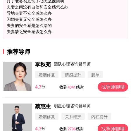
打了老婆彻底伤了心怎么挽回啊
夫妻之间没有自信和安全感怎么办
异地夫妻不安全感怎么办
闪婚夫妻无安全感怎么办
夫妻的安全感是怎么给的
夫妻缺乏安全感该怎么办
推荐导师
李秋菊
团队心理咨询督导师
婚姻修复
情感提升
脱单
4.7
找导师聊聊
分
收到
感谢
4341
蔡惠生
明星心理咨询督导师
微信用户 圆圈 通过此页面咨询，已获得专属情感方
案
婚姻修复
关系维护
内在提升
浙江-杭州 183****4847
32分钟前
4.7
找导师聊聊
分
收到
感谢
2796
微信用户 Vnno 通过此页面咨询，已获得专属情感方