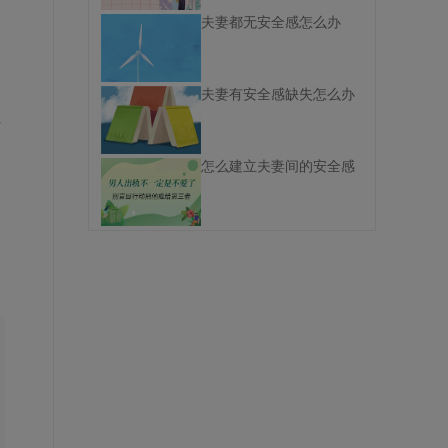
夫妻都无安全感怎么办
全
夫妻有安全感缺失怎么办
平
怎么建立夫妻间的安全感