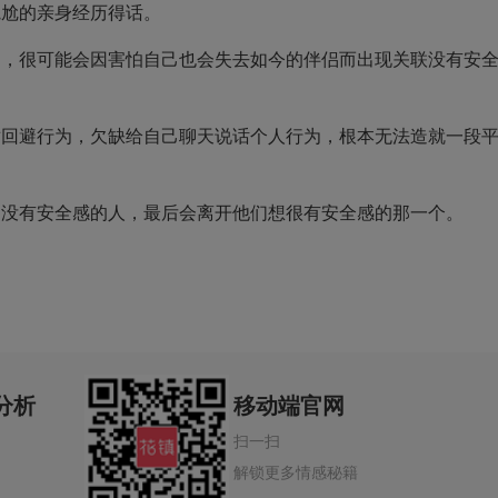
尴尬的亲身经历得话。
很可能会因害怕自己也会失去如今的伴侣而出现关联没有安
避行为，欠缺给自己聊天说话个人行为，根本无法造就一段
有安全感的人，最后会离开他们想很有安全感的那一个。
分析
移动端官网
扫一扫
解锁更多情感秘籍