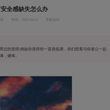
有安全感缺失怎么办
团队
时间：2025-04-21
手机访问
过的觉得;例如你觉得你一直很低调，你幻想着与你老公一起
满，健体。
。