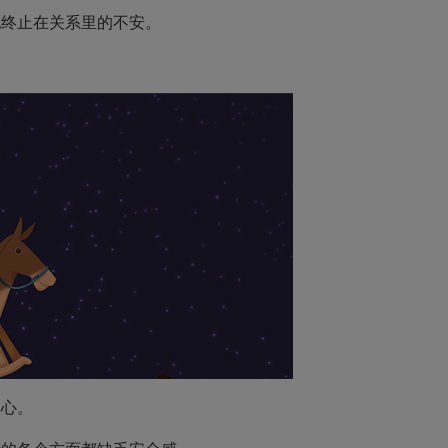
终止在关系里的不安。
心。