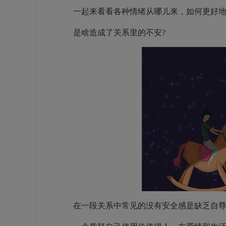
一起来看看各种情绪从哪儿来，如何更好地
是啥造成了关系里的不安?
在一段关系中常见的没有安全感是缺乏自尊