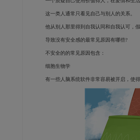
一个质疑自己使用价值得人，在爱情和生活
这一类人通常只看见自己与别人的关系。
他从别人那里得到自我认同和自我认可，假如
导致没有安全感的最常见原因有哪些?
不安全的的常见原因包含：
细胞生物学
有一些人脑系统软件非常容易被开启，使得他