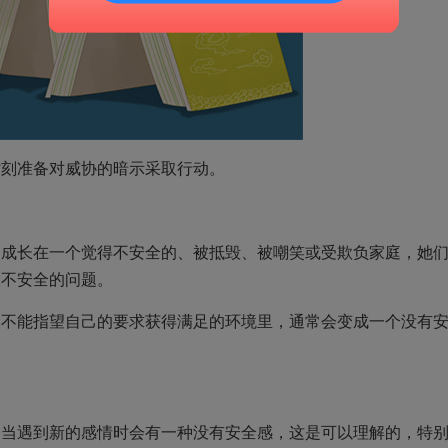
刻准备对威协的暗示采取行动。
长在一个觉得不安全的、被抵毁、被嘲笑或受欺负家庭，她
联不安全的问题。
能指望自己的要求获得满足的环境里，通常会变成一个没有
遇到新的感情时会有一种没有安全感，这是可以理解的，特