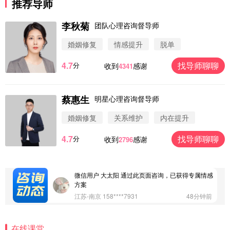
推荐导师
李秋菊
团队心理咨询督导师
婚姻修复
情感提升
脱单
4.7
找导师聊聊
分
收到
感谢
4341
蔡惠生
明星心理咨询督导师
微信用户 圆圈 通过此页面咨询，已获得专属情感方
案
婚姻修复
关系维护
内在提升
浙江-杭州 183****4847
32分钟前
4.7
找导师聊聊
分
收到
感谢
2796
微信用户 Vnno 通过此页面咨询，已获得专属情感方
案
广东-深圳 139****2256
15分钟前
微信用户 大太阳 通过此页面咨询，已获得专属情感
方案
江苏-南京 158****7931
48分钟前
微信用户 安康 通过此页面咨询，已获得专属情感方
案
在线课堂