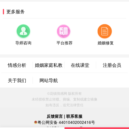
属情感方案
湖南-长沙 187****3359
18分钟前
更多服务
微信用户 超 通过此页面咨询，已获得专属情感方案
福建-厦门 159****4462
53分钟前
微信用户 凌乱小羊 通过此页面咨询，已获得专属情
感方案
导师咨询
平台推荐
婚姻修复
山东-青岛 138****9975
7分钟前
微信用户 小任性 通过此页面咨询，已获得专属情感
方案
情感分析
婚姻家庭私教
在线课堂
注册会员
辽宁-大连 176****2843
39分钟前
微信用户 H-孙志远-上海 通过此页面咨询，已获得专
关于我们
网站导航
属情感方案
上海-黄浦 135****7601
24分钟前
©花镇情感网 版权所有
微信用户 墨笙 通过此页面咨询，已获得专属情感方
未经授权禁止转载、摘编、复制或建立镜像
案
如有违反，追究法律责任
江苏-苏州 188****5187
1小时前
微信用户 谢思明 通过此页面咨询，已获得专属情感
反馈留言
|
联系客服
方案
粤公网安备 44010402002416号
广东-佛山 139****6034
16分钟前
粤ICP备16060296号