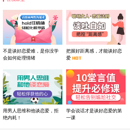
四川-成都 136****6402
5分钟前
微信用户 怀拥倾城女 通过此页面咨询，已获得专属
情感方案
北京-朝阳 151****3189
22分钟前
微信用户 巧?媚儿 通过此页面咨询，已获得专属情感
方案
上海-浦东 177****9074
56分钟前
微信用户 Liberty 通过此页面咨询，已获得专属情感
不是谈好恋爱难，是你没学
把握好距离感，才能谈好恋
方案
会如何处理情绪
爱
广东-广州 188****5632
12分钟前
微信用户 司马锘 通过此页面咨询，已获得专属情感
方案
湖北-武汉 135****7410
41分钟前
微信用户 困困魚? 通过此页面咨询，已获得专属情感
方案
陕西-西安 139****6283
3分钟前
微信用户 喜欢下雨天^ 通过此页面咨询，已获得专属
用男人思维和他谈恋爱，拒
学会说话才是谈好恋爱的第
情感方案
绝内耗！
一课
浙江-宁波 150****8921
28分钟前
微信用户 逆光下的微笑 通过此页面咨询，已获得专