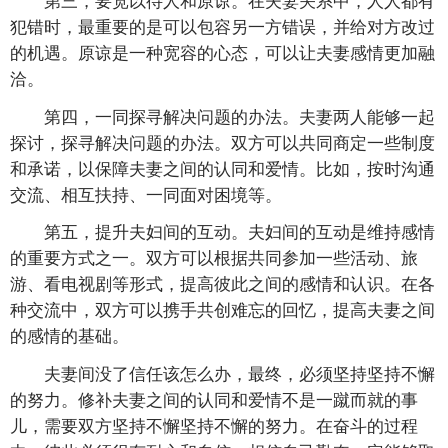
犯错时，最重要的是可以包容另一方错误，并给对方改过
的机遇。原谅是一种宽容的心态，可以让夫妻感情更加融
洽。
第四，一同探寻解决问题的办法。夫妻两人能够一起
探讨，探寻解决问题的办法。双方可以共同商定一些制度
和承诺，以保障夫妻之间的认同和爱情。比如，按时沟通
交流、相互扶持、一同面对困境等。
第五，提升夫妇间的互动。夫妇间的互动是维持感情
的重要方式之一。双方可以根据共同参加一些活动、旅
游、看电视剧等形式，提高彼此之间的感情和认识。在各
种交流中，双方可以携手共创难忘的回忆，提高夫妻之间
的感情的基础。
夫妻间没了信任该怎么办，最终，必须坚持坚持不懈
的努力。修补夫妻之间的认同和爱情不是一蹴而就的事
儿，需要双方坚持不懈坚持不懈的努力。在奋斗的过程