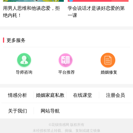
微信用户 惊鸿客 通过此页面咨询，已获得专属情感
用男人思维和他谈恋爱，拒
学会说话才是谈好恋爱的第
方案
绝内耗！
一课
河南-郑州 182****3546
9分钟前
微信用户 王小鸣^ 通过此页面咨询，已获得专属情感
方案
浙江-温州 150****6789
35分钟前
更多服务
微信用户 Shmily? 通过此页面咨询，已获得专属情感
方案
江苏-无锡 137****1123
14分钟前
微信用户 sun 通过此页面咨询，已获得专属情感方案
导师咨询
平台推荐
婚姻修复
安徽-合肥 159***2234
27分钟前
微信用户 莫中专 通过此页面咨询，已获得专属情感
方案
情感分析
婚姻家庭私教
在线课堂
注册会员
江西-南昌 138****3345
6分钟前
微信用户 糖糖 通过此页面咨询，已获得专属情感方
关于我们
网站导航
案
山东-济南 152****4456
43分钟前
©花镇情感网 版权所有
微信用户 周诗迪（不闲聊） 通过此页面咨询，已获
未经授权禁止转载、摘编、复制或建立镜像
得专属情感方案