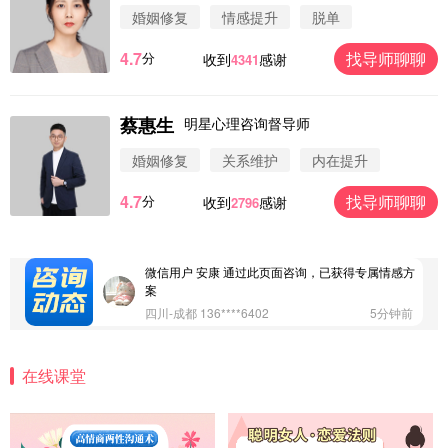
婚姻修复
情感提升
脱单
4.7
找导师聊聊
分
收到
感谢
4341
微信用户 圆圈 通过此页面咨询，已获得专属情感方
案
浙江-杭州 183****4847
32分钟前
蔡惠生
明星心理咨询督导师
微信用户 Vnno 通过此页面咨询，已获得专属情感方
案
婚姻修复
关系维护
内在提升
广东-深圳 139****2256
15分钟前
4.7
找导师聊聊
分
收到
感谢
2796
微信用户 大太阳 通过此页面咨询，已获得专属情感
方案
江苏-南京 158****7931
48分钟前
微信用户 安康 通过此页面咨询，已获得专属情感方
案
四川-成都 136****6402
5分钟前
微信用户 怀拥倾城女 通过此页面咨询，已获得专属
情感方案
在线课堂
北京-朝阳 151****3189
22分钟前
微信用户 巧?媚儿 通过此页面咨询，已获得专属情感
方案