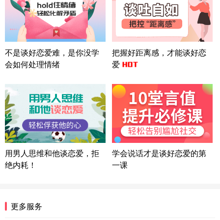
上海-浦东 177****9074
56分钟前
微信用户 Liberty 通过此页面咨询，已获得专属情感
方案
广东-广州 188****5632
12分钟前
微信用户 司马锘 通过此页面咨询，已获得专属情感
不是谈好恋爱难，是你没学
把握好距离感，才能谈好恋
方案
会如何处理情绪
爱
湖北-武汉 135****7410
41分钟前
微信用户 困困魚? 通过此页面咨询，已获得专属情感
方案
陕西-西安 139****6283
3分钟前
微信用户 喜欢下雨天^ 通过此页面咨询，已获得专属
情感方案
浙江-宁波 150****8921
28分钟前
微信用户 逆光下的微笑 通过此页面咨询，已获得专
用男人思维和他谈恋爱，拒
学会说话才是谈好恋爱的第
属情感方案
绝内耗！
一课
湖南-长沙 187****3359
18分钟前
微信用户 超 通过此页面咨询，已获得专属情感方案
福建-厦门 159****4462
53分钟前
更多服务
微信用户 凌乱小羊 通过此页面咨询，已获得专属情