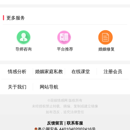
微信用户 超 通过此页面咨询，已获得专属情感方案
福建-厦门 159****4462
53分钟前
更多服务
微信用户 凌乱小羊 通过此页面咨询，已获得专属情
感方案
山东-青岛 138****9975
7分钟前
微信用户 小任性 通过此页面咨询，已获得专属情感
方案
导师咨询
平台推荐
婚姻修复
辽宁-大连 176****2843
39分钟前
微信用户 H-孙志远-上海 通过此页面咨询，已获得专
属情感方案
情感分析
婚姻家庭私教
在线课堂
注册会员
上海-黄浦 135****7601
24分钟前
微信用户 墨笙 通过此页面咨询，已获得专属情感方
关于我们
网站导航
案
江苏-苏州 188****5187
1小时前
©花镇情感网 版权所有
微信用户 谢思明 通过此页面咨询，已获得专属情感
未经授权禁止转载、摘编、复制或建立镜像
方案
如有违反，追究法律责任
广东-佛山 139****6034
16分钟前
微信用户 静默 通过此页面咨询，已获得专属情感方
反馈留言
|
联系客服
案
粤公网安备 44010402002416号