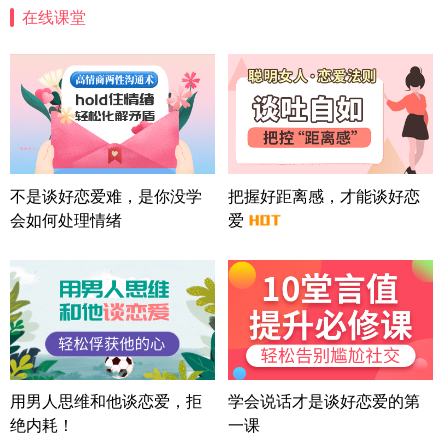
在线课堂
北京-朝阳 151****3189
22分钟前
微信用户 巧?媚儿 通过此页面咨询，已获得专属情感
方案
上海-浦东 177****9074
56分钟前
微信用户 Liberty 通过此页面咨询，已获得专属情感
方案
广东-广州 188****5632
12分钟前
微信用户 司马锘 通过此页面咨询，已获得专属情感
不是谈好恋爱难，是你没学
把握好距离感，才能谈好恋
方案
会如何处理情绪
爱
湖北-武汉 135****7410
41分钟前
微信用户 困困魚? 通过此页面咨询，已获得专属情感
方案
陕西-西安 139****6283
3分钟前
微信用户 喜欢下雨天^ 通过此页面咨询，已获得专属
情感方案
浙江-宁波 150****8921
28分钟前
微信用户 逆光下的微笑 通过此页面咨询，已获得专
用男人思维和他谈恋爱，拒
学会说话才是谈好恋爱的第
属情感方案
绝内耗！
一课
湖南-长沙 187****3359
18分钟前