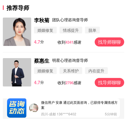
推荐导师
李秋菊
团队心理咨询督导师
婚姻修复
情感提升
脱单
4.7
找导师聊聊
分
收到
感谢
4341
微信用户 圆圈 通过此页面咨询，已获得专属情感方
案
浙江-杭州 183****4847
32分钟前
蔡惠生
明星心理咨询督导师
微信用户 Vnno 通过此页面咨询，已获得专属情感方
案
婚姻修复
关系维护
内在提升
广东-深圳 139****2256
15分钟前
4.7
找导师聊聊
分
收到
感谢
2796
微信用户 大太阳 通过此页面咨询，已获得专属情感
方案
江苏-南京 158****7931
48分钟前
微信用户 安康 通过此页面咨询，已获得专属情感方
案
四川-成都 136****6402
5分钟前
微信用户 怀拥倾城女 通过此页面咨询，已获得专属
情感方案