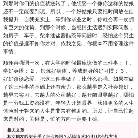
到那时你们的价值就逆转了，他想娶一个像你这样的姑娘
还不一定能娶到呢。所以，一个好姑娘只要把时间放在自
我提升、自我充实上，等到你毕业之时，你就会再一次拥
有巨大的优势。到那个时候，当感情生活遇到实际问题，
如房子、车子、柴米油盐酱醋茶等问题时，恐怕这个男生
的价值是远不如你才对。依我之见，你根本不用搭理这件
事情。
顺便再强调一次，在大学的时候最应该做的三件事：
1
、
学好英语；
2
、锻炼好身体，养成健身的好习惯；
3
、
好好谈谈恋爱。把这三件事做了，比什么都强。如果在做
了这三件事的基础上还有余力，那么越早走入社会越好，
越早去实习，去越大的公司越好，越开阔眼界越好，哪怕
是一分钱工资都没有。年轻人开阔眼界、获得更多的人生
体验对于将来的人生是非常有帮助的。所以，让自己忙起
来是对的，关键是，忙的方向一定要正确。
相关文章
和女朋友吵架分手了怎么挽回？花镇情感3个打破冷战方法