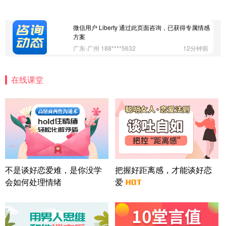
方案
上海-浦东 177****9074
56分钟前
微信用户 Liberty 通过此页面咨询，已获得专属情感
方案
广东-广州 188****5632
12分钟前
微信用户 司马锘 通过此页面咨询，已获得专属情感
方案
在线课堂
湖北-武汉 135****7410
41分钟前
微信用户 困困魚? 通过此页面咨询，已获得专属情感
方案
陕西-西安 139****6283
3分钟前
微信用户 喜欢下雨天^ 通过此页面咨询，已获得专属
情感方案
浙江-宁波 150****8921
28分钟前
微信用户 逆光下的微笑 通过此页面咨询，已获得专
不是谈好恋爱难，是你没学
把握好距离感，才能谈好恋
属情感方案
会如何处理情绪
爱
湖南-长沙 187****3359
18分钟前
微信用户 超 通过此页面咨询，已获得专属情感方案
福建-厦门 159****4462
53分钟前