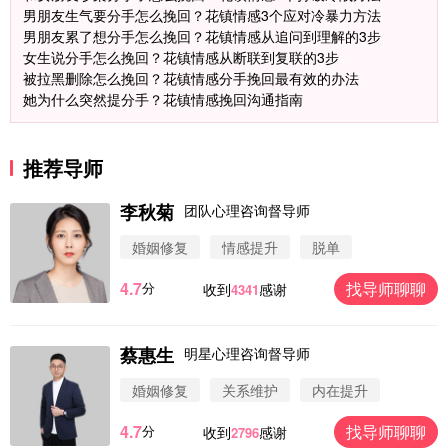
男朋友生气要分手怎么挽回？花镇情感3个应对冷暴力方法
男朋友累了想分手怎么挽回？花镇情感从追问到理解的3步
女生说分手怎么挽回？花镇情感从断联到复联的3步
被拉黑删除怎么挽回？花镇情感分手挽回最有效的办法
微信用户 圆圈 通过此页面咨询，已获得专属情感方
她为什么突然提分手？花镇情感挽回沟通指南
案
浙江-杭州 183****4847
32分钟前
微信用户 Vnno 通过此页面咨询，已获得专属情感方
推荐导师
案
广东-深圳 139****2256
15分钟前
李秋菊
团队心理咨询督导师
微信用户 大太阳 通过此页面咨询，已获得专属情感
婚姻修复
情感提升
脱单
方案
江苏-南京 158****7931
48分钟前
4.7
找导师聊聊
分
收到
感谢
4341
微信用户 安康 通过此页面咨询，已获得专属情感方
案
四川-成都 136****6402
5分钟前
蔡惠生
明星心理咨询督导师
微信用户 怀拥倾城女 通过此页面咨询，已获得专属
情感方案
婚姻修复
关系维护
内在提升
北京-朝阳 151****3189
22分钟前
4.7
找导师聊聊
分
收到
感谢
2796
微信用户 巧?媚儿 通过此页面咨询，已获得专属情感