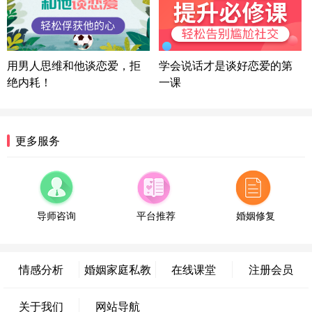
微信用户 凌乱小羊 通过此页面咨询，已获得专属情
感方案
山东-青岛 138****9975
7分钟前
微信用户 小任性 通过此页面咨询，已获得专属情感
用男人思维和他谈恋爱，拒
学会说话才是谈好恋爱的第
方案
绝内耗！
一课
辽宁-大连 176****2843
39分钟前
微信用户 H-孙志远-上海 通过此页面咨询，已获得专
属情感方案
上海-黄浦 135****7601
24分钟前
更多服务
微信用户 墨笙 通过此页面咨询，已获得专属情感方
案
江苏-苏州 188****5187
1小时前
微信用户 谢思明 通过此页面咨询，已获得专属情感
方案
导师咨询
平台推荐
婚姻修复
广东-佛山 139****6034
16分钟前
微信用户 静默 通过此页面咨询，已获得专属情感方
案
情感分析
婚姻家庭私教
在线课堂
注册会员
四川-重庆 157****9228
47分钟前
微信用户 惊鸿客 通过此页面咨询，已获得专属情感
关于我们
网站导航
方案