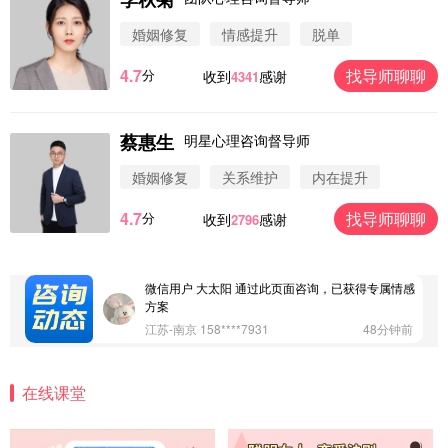
婚姻修复
情感提升
脱单
4.7
找导师聊聊
分
收到
感谢
4341
蔡惠生
明星心理咨询督导师
微信用户 圆圈 通过此页面咨询，已获得专属情感方
案
婚姻修复
关系维护
内在提升
浙江-杭州 183****4847
32分钟前
4.7
找导师聊聊
分
收到
感谢
2796
微信用户 Vnno 通过此页面咨询，已获得专属情感方
案
广东-深圳 139****2256
15分钟前
微信用户 大太阳 通过此页面咨询，已获得专属情感
方案
江苏-南京 158****7931
48分钟前
微信用户 安康 通过此页面咨询，已获得专属情感方
案
在线课堂
四川-成都 136****6402
5分钟前
微信用户 怀拥倾城女 通过此页面咨询，已获得专属
情感方案