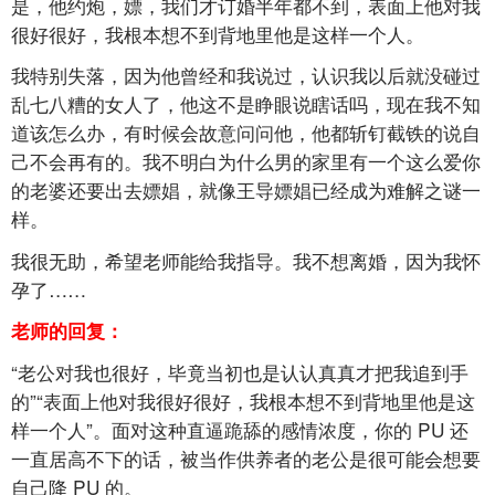
是，他约炮，嫖，我们才订婚半年都不到，表面上他对我
很好很好，我根本想不到背地里他是这样一个人。
我特别失落，因为他曾经和我说过，认识我以后就没碰过
乱七八糟的女人了，他这不是睁眼说瞎话吗，现在我不知
道该怎么办，有时候会故意问问他，他都斩钉截铁的说自
己不会再有的。我不明白为什么男的家里有一个这么爱你
的老婆还要出去嫖娼，就像王导嫖娼已经成为难解之谜一
样。
我很无助，希望老师能给我指导。我不想离婚，因为我怀
孕了……
老师的回复：
“老公对我也很好，毕竟当初也是认认真真才把我追到手
的”“表面上他对我很好很好，我根本想不到背地里他是这
样一个人”。面对这种直逼跪舔的感情浓度，你的
PU
还
一直居高不下的话，被当作供养者的老公是很可能会想要
自己降
PU
的。