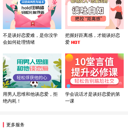
北京-朝阳 151****3189
22分钟前
微信用户 巧?媚儿 通过此页面咨询，已获得专属情感
方案
上海-浦东 177****9074
56分钟前
微信用户 Liberty 通过此页面咨询，已获得专属情感
不是谈好恋爱难，是你没学
把握好距离感，才能谈好恋
方案
会如何处理情绪
爱
广东-广州 188****5632
12分钟前
微信用户 司马锘 通过此页面咨询，已获得专属情感
方案
湖北-武汉 135****7410
41分钟前
微信用户 困困魚? 通过此页面咨询，已获得专属情感
方案
陕西-西安 139****6283
3分钟前
微信用户 喜欢下雨天^ 通过此页面咨询，已获得专属
用男人思维和他谈恋爱，拒
学会说话才是谈好恋爱的第
情感方案
绝内耗！
一课
浙江-宁波 150****8921
28分钟前
微信用户 逆光下的微笑 通过此页面咨询，已获得专
属情感方案
湖南-长沙 187****3359
18分钟前
更多服务