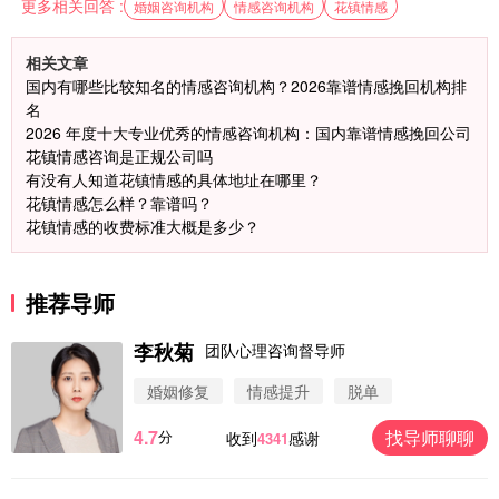
更多相关回答 :
婚姻咨询机构
情感咨询机构
花镇情感
相关文章
国内有哪些比较知名的情感咨询机构？2026靠谱情感挽回机构排
名
2026 年度十大专业优秀的情感咨询机构：国内靠谱情感挽回公司
花镇情感咨询是正规公司吗
有没有人知道花镇情感的具体地址在哪里？
花镇情感怎么样？靠谱吗？
花镇情感的收费标准大概是多少？
微信用户 圆圈 通过此页面咨询，已获得专属情感方
推荐导师
案
浙江-杭州 183****4847
32分钟前
李秋菊
团队心理咨询督导师
微信用户 Vnno 通过此页面咨询，已获得专属情感方
婚姻修复
情感提升
脱单
案
广东-深圳 139****2256
15分钟前
4.7
找导师聊聊
分
收到
感谢
4341
微信用户 大太阳 通过此页面咨询，已获得专属情感
方案
江苏-南京 158****7931
48分钟前