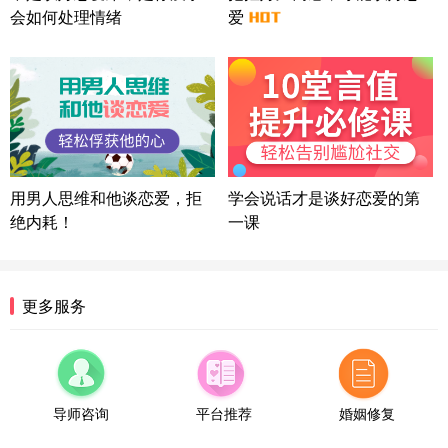
会如何处理情绪
爱
浙江-宁波 150****8921
28分钟前
微信用户 逆光下的微笑 通过此页面咨询，已获得专
属情感方案
湖南-长沙 187****3359
18分钟前
微信用户 超 通过此页面咨询，已获得专属情感方案
福建-厦门 159****4462
53分钟前
微信用户 凌乱小羊 通过此页面咨询，已获得专属情
用男人思维和他谈恋爱，拒
学会说话才是谈好恋爱的第
感方案
绝内耗！
一课
山东-青岛 138****9975
7分钟前
微信用户 小任性 通过此页面咨询，已获得专属情感
方案
辽宁-大连 176****2843
39分钟前
更多服务
微信用户 H-孙志远-上海 通过此页面咨询，已获得专
属情感方案
上海-黄浦 135****7601
24分钟前
微信用户 墨笙 通过此页面咨询，已获得专属情感方
案
导师咨询
平台推荐
婚姻修复
江苏-苏州 188****5187
1小时前