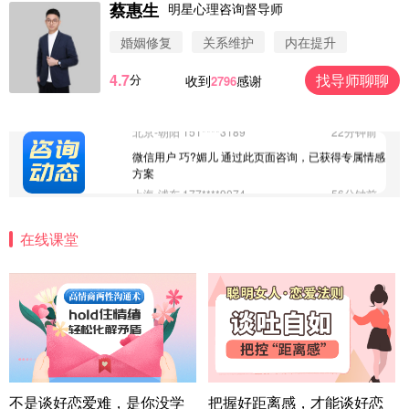
蔡惠生
明星心理咨询督导师
微信用户 安康 通过此页面咨询，已获得专属情感方
案
婚姻修复
关系维护
内在提升
四川-成都 136****6402
5分钟前
4.7
找导师聊聊
分
收到
感谢
2796
微信用户 怀拥倾城女 通过此页面咨询，已获得专属
情感方案
北京-朝阳 151****3189
22分钟前
微信用户 巧?媚儿 通过此页面咨询，已获得专属情感
方案
上海-浦东 177****9074
56分钟前
微信用户 Liberty 通过此页面咨询，已获得专属情感
方案
在线课堂
广东-广州 188****5632
12分钟前
微信用户 司马锘 通过此页面咨询，已获得专属情感
方案
湖北-武汉 135****7410
41分钟前
微信用户 困困魚? 通过此页面咨询，已获得专属情感
方案
陕西-西安 139****6283
3分钟前
微信用户 喜欢下雨天^ 通过此页面咨询，已获得专属
不是谈好恋爱难，是你没学
把握好距离感，才能谈好恋
情感方案