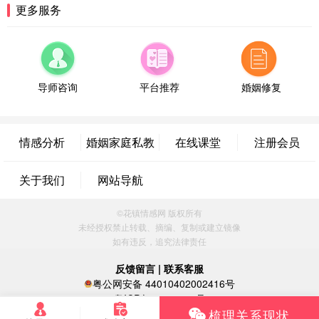
福建-厦门 159****4462
53分钟前
更多服务
微信用户 凌乱小羊 通过此页面咨询，已获得专属情
感方案
山东-青岛 138****9975
7分钟前
微信用户 小任性 通过此页面咨询，已获得专属情感
导师咨询
平台推荐
婚姻修复
方案
辽宁-大连 176****2843
39分钟前
微信用户 H-孙志远-上海 通过此页面咨询，已获得专
情感分析
婚姻家庭私教
在线课堂
注册会员
属情感方案
上海-黄浦 135****7601
24分钟前
关于我们
网站导航
微信用户 墨笙 通过此页面咨询，已获得专属情感方
案
江苏-苏州 188****5187
1小时前
©花镇情感网 版权所有
微信用户 谢思明 通过此页面咨询，已获得专属情感
未经授权禁止转载、摘编、复制或建立镜像
方案
如有违反，追究法律责任
广东-佛山 139****6034
16分钟前
反馈留言
|
联系客服
微信用户 静默 通过此页面咨询，已获得专属情感方
粤公网安备 44010402002416号
案
粤ICP备16060296号
四川-重庆 157****9228
47分钟前
梳理关系现状