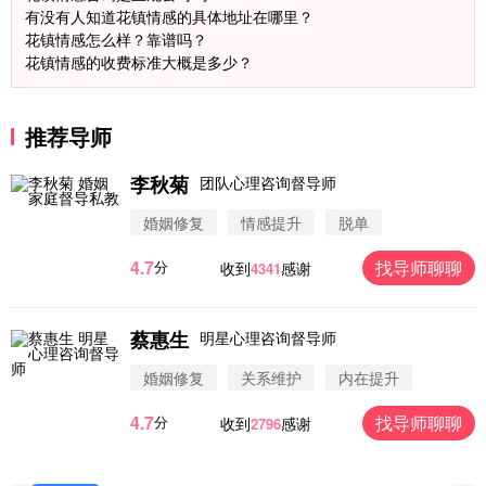
有没有人知道花镇情感的具体地址在哪里？
花镇情感怎么样？靠谱吗？
花镇情感的收费标准大概是多少？
推荐导师
微信用户 圆圈 通过此页面咨询，已获得专属情感方
案
李秋菊
浙江-杭州 183****4847
32分钟前
团队心理咨询督导师
微信用户 Vnno 通过此页面咨询，已获得专属情感方
婚姻修复
情感提升
脱单
案
广东-深圳 139****2256
15分钟前
4.7
找导师聊聊
分
收到
感谢
4341
微信用户 大太阳 通过此页面咨询，已获得专属情感
方案
江苏-南京 158****7931
48分钟前
蔡惠生
明星心理咨询督导师
微信用户 安康 通过此页面咨询，已获得专属情感方
婚姻修复
关系维护
内在提升
案
四川-成都 136****6402
5分钟前
4.7
找导师聊聊
分
收到
感谢
2796
微信用户 怀拥倾城女 通过此页面咨询，已获得专属
情感方案
北京-朝阳 151****3189
22分钟前