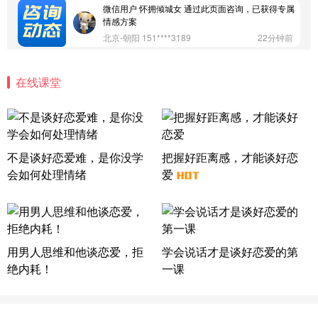
微信用户 巧?媚儿 通过此页面咨询，已获得专属情感
方案
上海-浦东 177****9074
56分钟前
微信用户 Liberty 通过此页面咨询，已获得专属情感
方案
在线课堂
广东-广州 188****5632
12分钟前
微信用户 司马锘 通过此页面咨询，已获得专属情感
方案
湖北-武汉 135****7410
41分钟前
不是谈好恋爱难，是你没学
把握好距离感，才能谈好恋
微信用户 困困魚? 通过此页面咨询，已获得专属情感
方案
会如何处理情绪
爱
陕西-西安 139****6283
3分钟前
微信用户 喜欢下雨天^ 通过此页面咨询，已获得专属
情感方案
浙江-宁波 150****8921
28分钟前
用男人思维和他谈恋爱，拒
学会说话才是谈好恋爱的第
微信用户 逆光下的微笑 通过此页面咨询，已获得专
绝内耗！
一课
属情感方案
湖南-长沙 187****3359
18分钟前
微信用户 超 通过此页面咨询，已获得专属情感方案