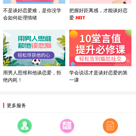
广东-广州 188****5632
12分钟前
不是谈好恋爱难，是你没学
把握好距离感，才能谈好恋
微信用户 司马锘 通过此页面咨询，已获得专属情感
方案
会如何处理情绪
爱
湖北-武汉 135****7410
41分钟前
微信用户 困困魚? 通过此页面咨询，已获得专属情感
方案
陕西-西安 139****6283
3分钟前
微信用户 喜欢下雨天^ 通过此页面咨询，已获得专属
情感方案
浙江-宁波 150****8921
28分钟前
用男人思维和他谈恋爱，拒
学会说话才是谈好恋爱的第
微信用户 逆光下的微笑 通过此页面咨询，已获得专
属情感方案
绝内耗！
一课
湖南-长沙 187****3359
18分钟前
微信用户 超 通过此页面咨询，已获得专属情感方案
福建-厦门 159****4462
53分钟前
更多服务
微信用户 凌乱小羊 通过此页面咨询，已获得专属情
感方案
山东-青岛 138****9975
7分钟前
微信用户 小任性 通过此页面咨询，已获得专属情感