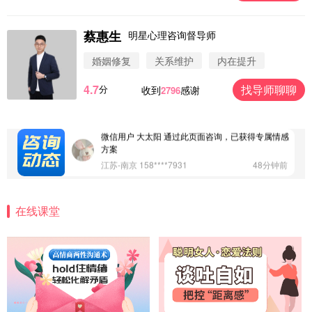
微信用户 圆圈 通过此页面咨询，已获得专属情感方
案
浙江-杭州 183****4847
32分钟前
蔡惠生
明星心理咨询督导师
微信用户 Vnno 通过此页面咨询，已获得专属情感方
婚姻修复
关系维护
内在提升
案
广东-深圳 139****2256
15分钟前
4.7
找导师聊聊
分
收到
感谢
2796
微信用户 大太阳 通过此页面咨询，已获得专属情感
方案
江苏-南京 158****7931
48分钟前
微信用户 安康 通过此页面咨询，已获得专属情感方
案
四川-成都 136****6402
5分钟前
微信用户 怀拥倾城女 通过此页面咨询，已获得专属
情感方案
在线课堂
北京-朝阳 151****3189
22分钟前
微信用户 巧?媚儿 通过此页面咨询，已获得专属情感
方案
上海-浦东 177****9074
56分钟前
微信用户 Liberty 通过此页面咨询，已获得专属情感
方案